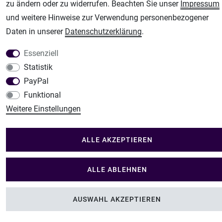
zu ändern oder zu widerrufen. Beachten Sie unser
Impressum
Plotter-City
und weitere Hinweise zur Verwendung personenbezogener
Schneideplotter, Transferpressen, Siebdruck und Plotterfolien
Daten in unserer
Daten­schutz­erklärung
.
Im Shop Kaufen
Küchen Zubehör - Haus/Garten - Tierbedarf
Essenziell
Statistik
PayPal
Funktional
Weitere Einstellungen
ALLE AKZEPTIEREN
ALLE ABLEHNEN
AUSWAHL AKZEPTIEREN