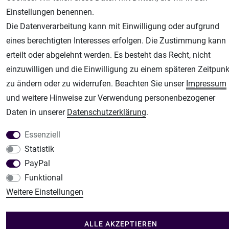
Unsere weiteren Shops:
Einstellungen benennen.
Airbrush-City
Die Datenverarbeitung kann mit Einwilligung oder aufgrund
Fachhandel für: Airbrushpistolen, Kompressoren, Airbrushfarben
eines berechtigten Interesses erfolgen. Die Zustimmung kann
Modellbau-City
erteilt oder abgelehnt werden. Es besteht das Recht, nicht
Modellbau Shop
einzuwilligen und die Einwilligung zu einem späteren Zeitpunk
Plotter-City
zu ändern oder zu widerrufen. Beachten Sie unser
Impressum
Schneideplotter, Transferpressen, Siebdruck und Plotterfolien
und weitere Hinweise zur Verwendung personenbezogener
Im Shop Kaufen
Daten in unserer
Daten­schutz­erklärung
.
Küchen Zubehör - Haus/Garten - Tierbedarf
Essenziell
Statistik
PayPal
Funktional
Weitere Einstellungen
ALLE AKZEPTIEREN