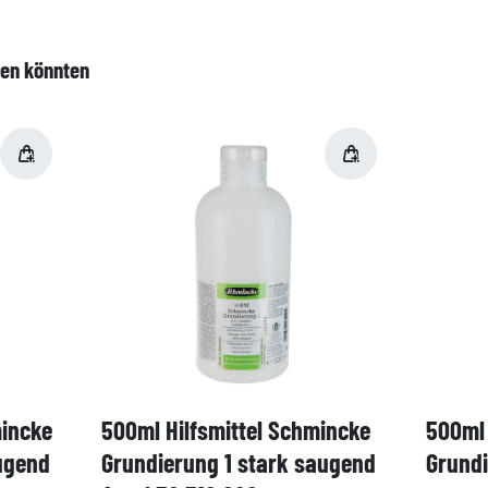
len könnten
mincke
500ml Hilfsmittel Schmincke
500ml 
ugend
Grundierung 1 stark saugend
Grund