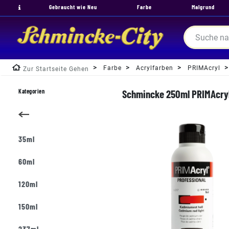
Gebraucht wie Neu
Farbe
Malgrund
Farbe
Acrylfarben
PRIMAcryl
Zur Startseite Gehen
Kategorien
Schmincke 250ml PRIMAcryl 
35ml
60ml
120ml
150ml
237ml