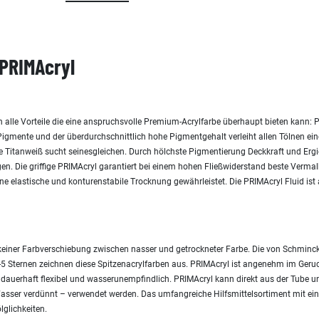
PRIMAcryl
h alle Vorteile die eine anspruchsvolle Premium-Acrylfarbe überhaupt bieten kann: 
igmente und der überdurchschnittlich hohe Pigmentgehalt verleiht allen Tölnen ein
 Titanweiß sucht seinesgleichen. Durch hölchste Pigmentierung Deckkraft und Ergie
en. Die griffige PRIMAcryl garantiert bei einem hohen Fließwiderstand beste Verma
eine elastische und konturenstabile Trocknung gewährleistet. Die PRIMAcryl Fluid ist
einer Farbverschiebung zwischen nasser und getrockneter Farbe. Die von Schmin
4-5 Sternen zeichnen diese Spitzenacrylfarben aus. PRIMAcryl ist angenehm im Geruc
 dauerhaft flexibel und wasserunempfindlich. PRIMAcryl kann direkt aus der Tube un
asser verdünnt – verwendet werden. Das umfangreiche Hilfsmittelsortiment mit ein
lglichkeiten.