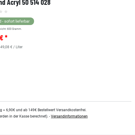
d Acryl 50 514 028
60ml 76 011 097
Grundsortiment
 - sofort lieferbar
wicht:
600
Gramm.
Lagernd - sofort lieferbar
€ *
** Versandgewicht:
850
Gramm.
36,38 € *
 49,08 € / Liter
0.48
Liter
| 75,79 € / Liter
kg = 6,90€ und ab 149€ Bestellwert Versandkostenfrei.
rden in der Kasse berechnet). -
Versandinformationen