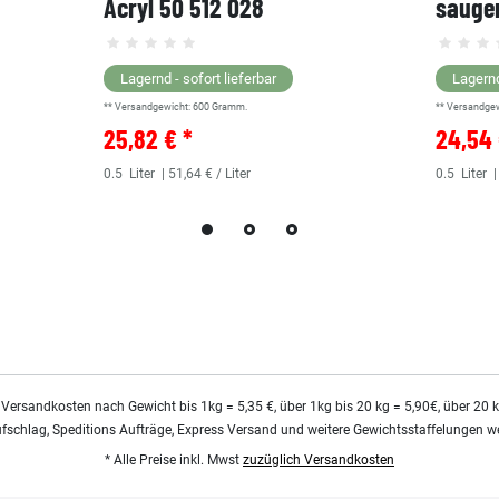
Acryl 50 512 028
saugen
Lagernd - sofort lieferbar
Lagernd
** Versandgewicht:
600
Gramm.
** Versandge
25,82 € *
24,54 
0.5
Liter
| 51,64 € / Liter
0.5
Liter
|
 Versandkosten nach Gewicht bis 1kg = 5,35 €, über 1kg bis 20 kg = 5,90€, über 20 
ufschlag, Speditions Aufträge, Express Versand und weitere Gewichtsstaffelungen we
* Alle Preise inkl. Mwst
zuzüglich Versandkosten