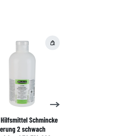
Hilfsmittel Schmincke
Acryl AKADEMIE Kasten
ierung 2 schwach
Karton-Set Schmincke 