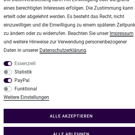
Fachhandel für: Airbrushpistolen, Kompressoren, Airbrushfarben
eines berechtigten Interesses erfolgen. Die Zustimmung kann
Modellbau-City
erteilt oder abgelehnt werden. Es besteht das Recht, nicht
Modellbau Shop
einzuwilligen und die Einwilligung zu einem späteren Zeitpunk
Plotter-City
zu ändern oder zu widerrufen. Beachten Sie unser
Impressum
Schneideplotter, Transferpressen, Siebdruck und Plotterfolien
und weitere Hinweise zur Verwendung personenbezogener
Daten in unserer
Daten­schutz­erklärung
.
Im Shop Kaufen
Küchen Zubehör - Haus/Garten - Tierbedarf
Essenziell
Statistik
PayPal
Funktional
Weitere Einstellungen
ALLE AKZEPTIEREN
ALLE ABLEHNEN