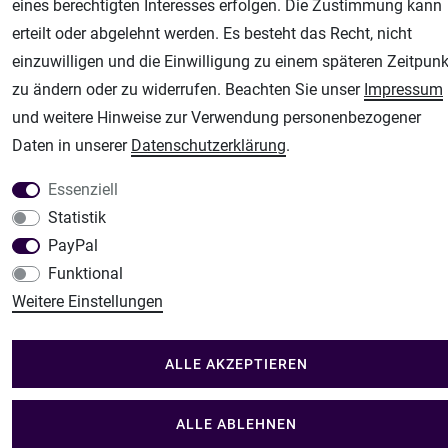
Fachhandel für: Airbrushpistolen, Kompressoren, Airbrushfarben
eines berechtigten Interesses erfolgen. Die Zustimmung kann
Modellbau-City
erteilt oder abgelehnt werden. Es besteht das Recht, nicht
Modellbau Shop
einzuwilligen und die Einwilligung zu einem späteren Zeitpunk
Plotter-City
zu ändern oder zu widerrufen. Beachten Sie unser
Impressum
Schneideplotter, Transferpressen, Siebdruck und Plotterfolien
und weitere Hinweise zur Verwendung personenbezogener
Daten in unserer
Daten­schutz­erklärung
.
Im Shop Kaufen
Küchen Zubehör - Haus/Garten - Tierbedarf
Essenziell
Statistik
PayPal
Funktional
Weitere Einstellungen
ALLE AKZEPTIEREN
ALLE ABLEHNEN