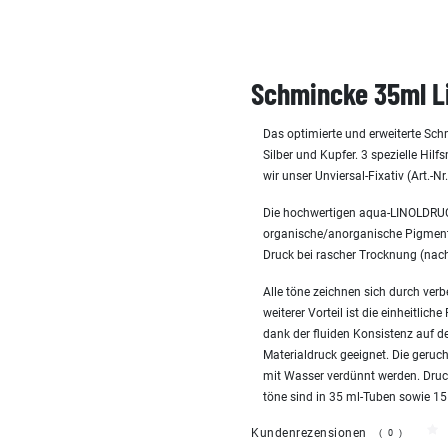
Schmincke 35ml L
Das optimierte und erweiterte Sc
Silber und Kupfer. 3 spezielle Hi
wir unser Unviersal-Fixativ (Art.-N
Die hochwertigen aqua-LINOLDRUC
organische/anorganische Pigmente
Druck bei rascher Trocknung (nach
Alle töne zeichnen sich durch verbe
weiterer Vorteil ist die einheitli
dank der fluiden Konsistenz auf d
Materialdruck geeignet. Die geru
mit Wasser verdünnt werden. Druck
töne sind in 35 ml-Tuben sowie 15
Kundenrezensionen
(0)