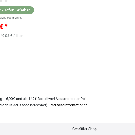
 - sofort lieferbar
wicht:
600
Gramm.
Lagernd - sofort lieferbar
€ *
** Versandgewicht:
850
Gramm.
36,38 € *
 49,08 € / Liter
0.48
Liter
| 75,79 € / Liter
kg = 6,90€ und ab 149€ Bestellwert Versandkostenfrei.
rden in der Kasse berechnet). -
Versandinformationen
Geprüfter Shop