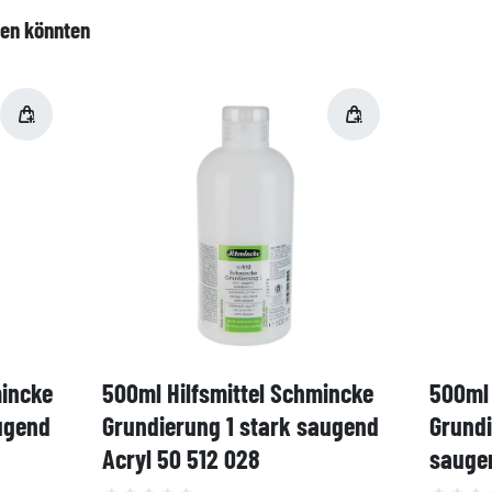
len könnten
mincke
500ml Hilfsmittel Schmincke
500ml 
ugend
Grundierung 1 stark saugend
Grund
Acryl 50 512 028
saugen