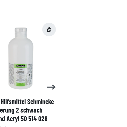
Hilfsmittel Schmincke
Acryl AKADEMIE Kasten
ierung 2 schwach
Karton-Set Schmincke 
d Acryl 50 514 028
60ml 76 011 097
Grundsortiment