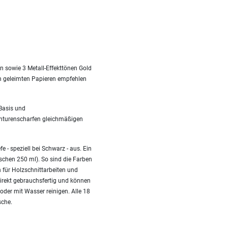
n sowie 3 Metall-Effekttönen Gold
ch geleimten Papieren empfehlen
Basis und
onturenscharfen gleichmäßigen
e - speziell bei Schwarz - aus. Ein
aschen 250 ml). So sind die Farben
 für Holzschnittarbeiten und
irekt gebrauchsfertig und können
oder mit Wasser reinigen. Alle 18
sche.