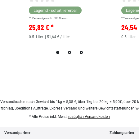
Lagernd - sofort lieferbar
Lagernd
** Versandgewicht:
600
Gramm.
** Versandge
25,82 € *
24,54 
0.5
Liter
| 51,64 € / Liter
0.5
Liter
|
 Versandkosten nach Gewicht bis 1kg = 5,35 €, über 1kg bis 20 kg = 5,90€, über 20 
ufschlag, Speditions Aufträge, Express Versand und weitere Gewichtsstaffelungen we
* Alle Preise inkl. Mwst
zuzüglich Versandkosten
Versandpartner
Zahlungsarten