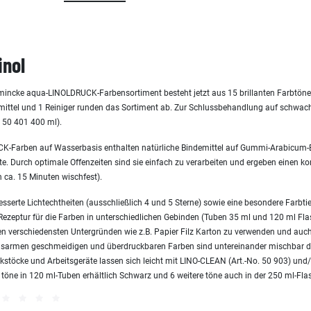
inol
hmincke aqua-LINOLDRUCK-Farbensortiment besteht jetzt aus 15 brillanten Farbtöne
lfsmittel und 1 Reiniger runden das Sortiment ab. Zur Schlussbehandlung auf schwa
r. 50 401 400 ml).
K-Farben auf Wasserbasis enthalten natürliche Bindemittel auf Gummi-Arabicum-
. Durch optimale Offenzeiten sind sie einfach zu verarbeiten und ergeben einen k
 ca. 15 Minuten wischfest).
sserte Lichtechtheiten (ausschließlich 4 und 5 Sterne) sowie eine besondere Farbtief
che Rezeptur für die Farben in unterschiedlichen Gebinden (Tuben 35 ml und 120 ml Fl
en verschiedensten Untergründen wie z.B. Papier Filz Karton zu verwenden und auch
chsarmen geschmeidigen und überdruckbaren Farben sind untereinander mischbar d
stöcke und Arbeitsgeräte lassen sich leicht mit LINO-CLEAN (Art.-No. 50 903) und/
 töne in 120 ml-Tuben erhältlich Schwarz und 6 weitere töne auch in der 250 ml-Fla