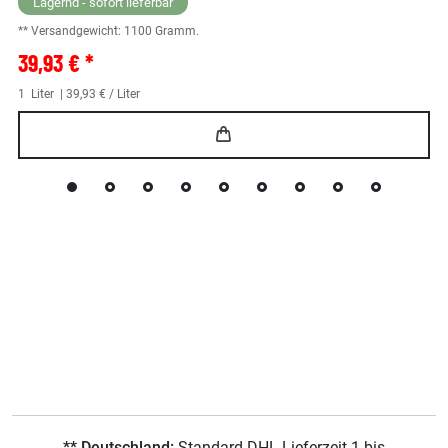
Lagernd - sofort lieferbar
** Versandgewicht:
1100
Gramm.
39,93 € *
1
Liter
| 39,93 € / Liter
** Deutschland:
Standard DHL Lieferzeit 1 bis