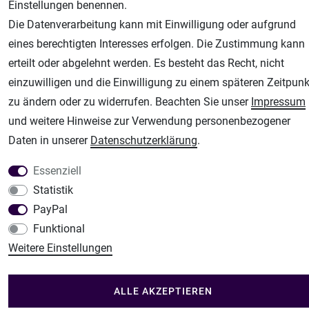
Einstellungen benennen.
Fachhandel für: Airbrushpistolen, Kompressoren, Airbrushfarben
Die Datenverarbeitung kann mit Einwilligung oder aufgrund
Modellbau-City
eines berechtigten Interesses erfolgen. Die Zustimmung kann
Modellbau Shop
erteilt oder abgelehnt werden. Es besteht das Recht, nicht
Plotter-City
einzuwilligen und die Einwilligung zu einem späteren Zeitpunk
Schneideplotter, Transferpressen, Siebdruck und Plotterfolien
zu ändern oder zu widerrufen. Beachten Sie unser
Impressum
Im Shop Kaufen
und weitere Hinweise zur Verwendung personenbezogener
Küchen Zubehör - Haus/Garten - Tierbedarf
Daten in unserer
Daten­schutz­erklärung
.
Essenziell
Statistik
PayPal
Funktional
Weitere Einstellungen
ALLE AKZEPTIEREN