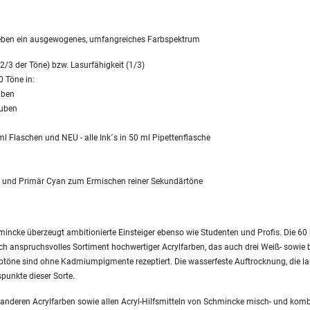
geben ein ausgewogenes, umfangreiches Farbspektrum
2/3 der Töne) bzw. Lasurfähigkeit (1/3)
0 Töne in:
uben
tuben
l Flaschen und NEU - alle Ink´s in 50 ml Pipettenflasche
a und Primär Cyan zum Ermischen reiner Sekundärtöne
ncke überzeugt ambitionierte Einsteiger ebenso wie Studenten und Profis. Die 60 b
isch anspruchsvolles Sortiment hochwertiger Acrylfarben, das auch drei Weiß- sowie 
arbtöne sind ohne Kadmiumpigmente rezeptiert. Die wasserfeste Auftrocknung, die la
punkte dieser Sorte.
 anderen Acrylfarben sowie allen Acryl-Hilfsmitteln von Schmincke misch- und komb