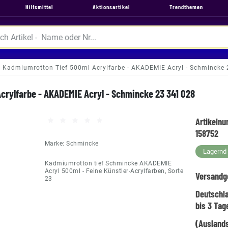
Hilfsmittel
Aktionsartikel
Trendthemen
Kadmiumrotton Tief 500ml Acrylfarbe - AKADEMIE Acryl - Schmincke
crylfarbe - AKADEMIE Acryl - Schmincke 23 341 028
Artikeln
158752
Marke:
Schmincke
Lagernd -
Kadmiumrotton tief Schmincke AKADEMIE
Acryl 500ml - Feine Künstler-Acrylfarben, Sorte
Versandg
23
Deutschl
bis 3 Tag
(Auslands