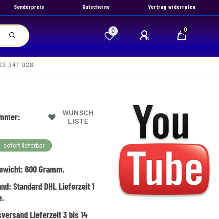
Sonderpreis
Gutscheine
Vertrag widerrufen
0
0
 23 341 028
WUNSCH
ummer:
LISTE
 sofort lieferbar
ewicht:
600
Gramm.
and:
Standard DHL Lieferzeit 1
e.
versand Lieferzeit 3 bis 14