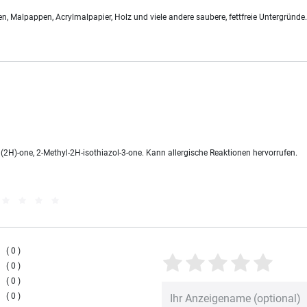
, Malpappen, Acrylmalpapier, Holz und viele andere saubere, fettfreie Untergründe.
(2H)-one, 2-Methyl-2H-isothiazol-3-one. Kann allergische Reaktionen hervorrufen.
0
0
0
0