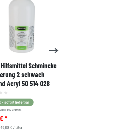
Hilfsmittel Schmincke
Acryl AKADEMIE Kasten
ierung 2 schwach
Karton-Set Schmincke 
d Acryl 50 514 028
60ml 76 011 097
Grundsortiment
 - sofort lieferbar
wicht:
600
Gramm.
Lagernd - sofort lieferbar
€ *
** Versandgewicht:
850
Gramm.
36,38 € *
 49,08 € / Liter