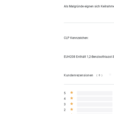
Als Malgründe eignen sich Keilrahmen
CLP Kennzeichen:
EUH208 Enthält 1,2-Benzisothiazol-3
Kundenrezensionen
(0)
5
4
3
2