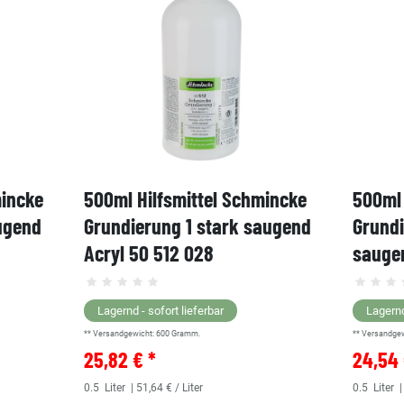
mincke
500ml Hilfsmittel Schmincke
500ml 
ugend
Grundierung 1 stark saugend
Grund
Acryl 50 512 028
saugen
Lagernd - sofort lieferbar
Lagernd
** Versandgewicht:
600
Gramm.
** Versandge
25,82 € *
24,54 
0.5
Liter
| 51,64 € / Liter
0.5
Liter
|