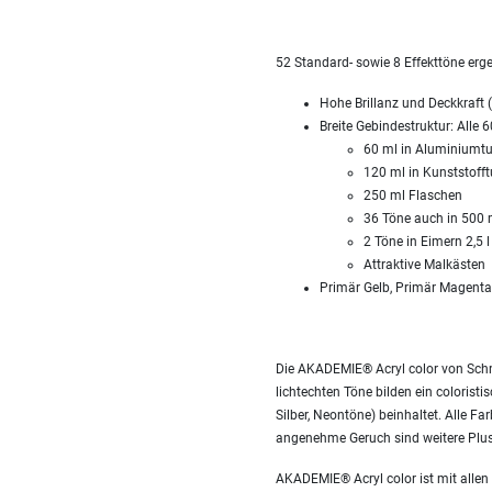
52 Standard- sowie 8 Effekttöne er
Hohe Brillanz und Deckkraft (
Breite Gebindestruktur: Alle 6
60 ml in Aluminiumt
120 ml in Kunststoff
250 ml Flaschen
36 Töne auch in 500 m
2 Töne in Eimern 2,5 l
Attraktive Malkästen
Primär Gelb, Primär Magent
Die AKADEMIE® Acryl color von Schmi
lichtechten Töne bilden ein colorist
Silber, Neontöne) beinhaltet. Alle F
angenehme Geruch sind weitere Plus
AKADEMIE® Acryl color ist mit allen