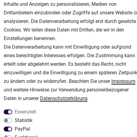
AGB
Widerrufsrecht
Datenschutz
Impressum
Inhalte und Anzeigen zu personalisieren, Medien von
Drittanbietern einzubinden oder Zugriffe auf unsere Website z
Unsere weiteren Shops:
analysieren. Die Datenverarbeitung erfolgt erst durch gesetzte
Airbrush-City
Cookies. Wir teilen diese Daten mit Dritten, die wir in den
Fachhandel für: Airbrushpistolen, Kompressoren, Airbrushfarben
Einstellungen benennen.
Modellbau-City
Die Datenverarbeitung kann mit Einwilligung oder aufgrund
Modellbau Shop
eines berechtigten Interesses erfolgen. Die Zustimmung kann
erteilt oder abgelehnt werden. Es besteht das Recht, nicht
Plotter-City
einzuwilligen und die Einwilligung zu einem späteren Zeitpunk
Schneideplotter, Transferpressen, Siebdruck und Plotterfolien
zu ändern oder zu widerrufen. Beachten Sie unser
Impressum
Im Shop Kaufen
und weitere Hinweise zur Verwendung personenbezogener
Küchen Zubehör - Haus/Garten - Tierbedarf
Daten in unserer
Daten­schutz­erklärung
.
Essenziell
Statistik
PayPal