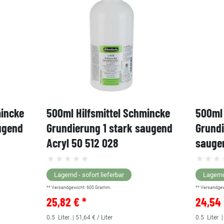
mincke
500ml Hilfsmittel Schmincke
500ml 
ugend
Grundierung 1 stark saugend
Grund
Acryl 50 512 028
saugen
Lagernd - sofort lieferbar
Lagernd
** Versandgewicht:
600
Gramm.
** Versandge
25,82 € *
24,54 
0.5
Liter
| 51,64 € / Liter
0.5
Liter
|