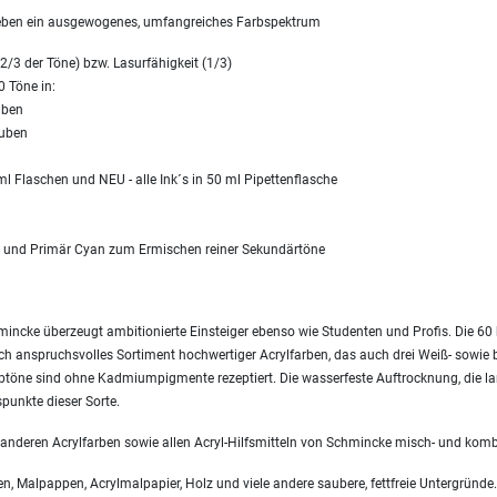
geben ein ausgewogenes, umfangreiches Farbspektrum
2/3 der Töne) bzw. Lasurfähigkeit (1/3)
0 Töne in:
uben
tuben
l Flaschen und NEU - alle Ink´s in 50 ml Pipettenflasche
a und Primär Cyan zum Ermischen reiner Sekundärtöne
ncke überzeugt ambitionierte Einsteiger ebenso wie Studenten und Profis. Die 60 b
isch anspruchsvolles Sortiment hochwertiger Acrylfarben, das auch drei Weiß- sowie 
arbtöne sind ohne Kadmiumpigmente rezeptiert. Die wasserfeste Auftrocknung, die la
punkte dieser Sorte.
 anderen Acrylfarben sowie allen Acryl-Hilfsmitteln von Schmincke misch- und komb
, Malpappen, Acrylmalpapier, Holz und viele andere saubere, fettfreie Untergründe.