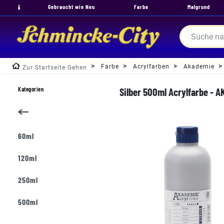
Gebraucht wie Neu
Farbe
Malgrund
Farbe
Acrylfarben
Akademie
Zur Startseite Gehen
Kategorien
Silber 500ml Acrylfarbe - 
60ml
120ml
250ml
500ml