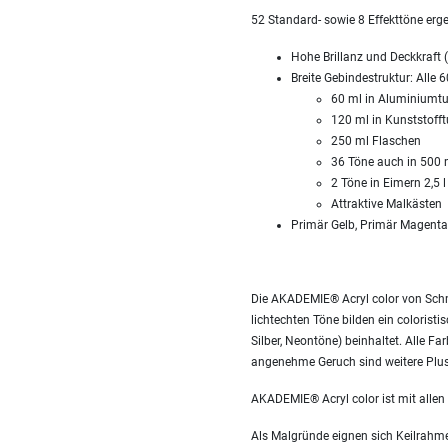
52 Standard- sowie 8 Effekttöne er
Hohe Brillanz und Deckkraft (
Breite Gebindestruktur: Alle 6
60 ml in Aluminiumt
120 ml in Kunststoff
250 ml Flaschen
36 Töne auch in 500 m
2 Töne in Eimern 2,5 l
Attraktive Malkästen
Primär Gelb, Primär Magent
Die AKADEMIE® Acryl color von Schmi
lichtechten Töne bilden ein colorist
Silber, Neontöne) beinhaltet. Alle F
angenehme Geruch sind weitere Plus
AKADEMIE® Acryl color ist mit allen
Als Malgründe eignen sich Keilrahmen