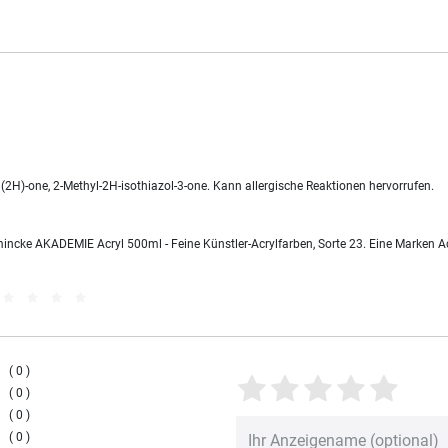
(2H)-one, 2-Methyl-2H-isothiazol-3-one. Kann allergische Reaktionen hervorrufen.
ncke AKADEMIE Acryl 500ml - Feine Künstler-Acrylfarben, Sorte 23. Eine Marken A
0
0
0
0