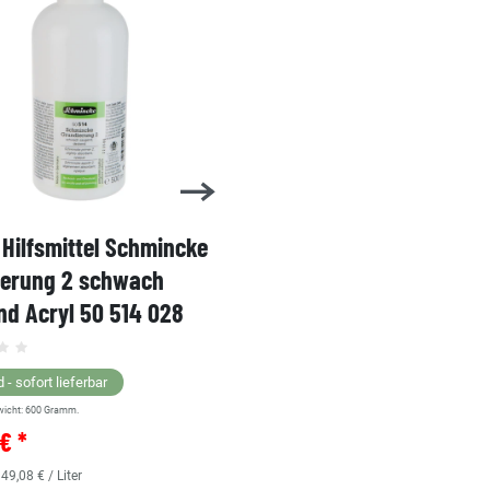
Hilfsmittel Schmincke
Acryl AKADEMIE Kasten
ierung 2 schwach
Karton-Set Schmincke 
d Acryl 50 514 028
60ml 76 011 097
Grundsortiment
 - sofort lieferbar
wicht:
600
Gramm.
Lagernd - sofort lieferbar
€ *
** Versandgewicht:
850
Gramm.
36,38 € *
 49,08 € / Liter