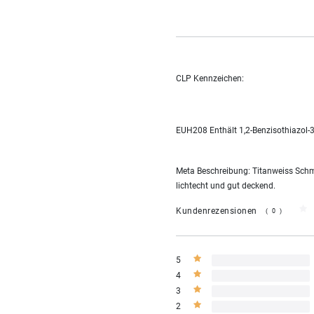
CLP Kennzeichen:
EUH208 Enthält 1,2-Benzisothiazol-3
Meta Beschreibung: Titanweiss Schmi
lichtecht und gut deckend.
Kundenrezensionen
(0)
5
4
3
2