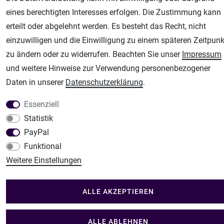
Modellbau-City
eines berechtigten Interesses erfolgen. Die Zustimmung kann
Modellbau Shop
erteilt oder abgelehnt werden. Es besteht das Recht, nicht
Plotter-City
einzuwilligen und die Einwilligung zu einem späteren Zeitpunk
Schneideplotter, Transferpressen, Siebdruck und Plotterfolien
zu ändern oder zu widerrufen. Beachten Sie unser
Impressum
Im Shop Kaufen
und weitere Hinweise zur Verwendung personenbezogener
Küchen Zubehör - Haus/Garten - Tierbedarf
Daten in unserer
Daten­schutz­erklärung
.
Essenziell
Statistik
PayPal
Funktional
Weitere Einstellungen
ALLE AKZEPTIEREN
ALLE ABLEHNEN