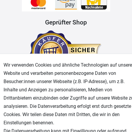
Geprüfter Shop
Wir verwenden Cookies und ähnliche Technologien auf unsere
Website und verarbeiten personenbezogene Daten von
Besucher:innen unserer Webseite (z.B. IP-Adresse), um z.B.
AGB
Widerrufsrecht
Datenschutz
Impressum
Inhalte und Anzeigen zu personalisieren, Medien von
Drittanbietern einzubinden oder Zugriffe auf unsere Website z
Unsere weiteren Shops:
analysieren. Die Datenverarbeitung erfolgt erst durch gesetzte
Cookies. Wir teilen diese Daten mit Dritten, die wir in den
Airbrush-City
Einstellungen benennen.
Fachhandel für: Airbrushpistolen, Kompressoren, Airbrushfarben
Die Datenverarbeitung kann mit Einwilligung oder aufgrund