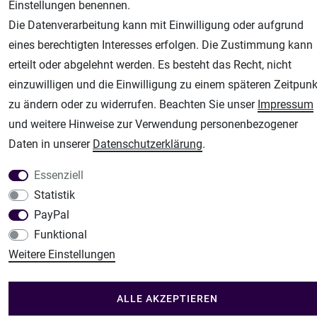
Airbrush-City
Einstellungen benennen.
Fachhandel für: Airbrushpistolen, Kompressoren, Airbrushfarben
Die Datenverarbeitung kann mit Einwilligung oder aufgrund
Modellbau-City
eines berechtigten Interesses erfolgen. Die Zustimmung kann
Modellbau Shop
erteilt oder abgelehnt werden. Es besteht das Recht, nicht
einzuwilligen und die Einwilligung zu einem späteren Zeitpunk
Plotter-City
zu ändern oder zu widerrufen. Beachten Sie unser
Impressum
Schneideplotter, Transferpressen, Siebdruck und Plotterfolien
und weitere Hinweise zur Verwendung personenbezogener
Im Shop Kaufen
Daten in unserer
Daten­schutz­erklärung
.
Küchen Zubehör - Haus/Garten - Tierbedarf
Essenziell
Statistik
PayPal
Funktional
Weitere Einstellungen
ALLE AKZEPTIEREN