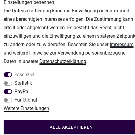
Airbrush-City
Einstellungen benennen.
Fachhandel für: Airbrushpistolen, Kompressoren, Airbrushfarben
Die Datenverarbeitung kann mit Einwilligung oder aufgrund
Modellbau-City
eines berechtigten Interesses erfolgen. Die Zustimmung kann
Modellbau Shop
erteilt oder abgelehnt werden. Es besteht das Recht, nicht
einzuwilligen und die Einwilligung zu einem späteren Zeitpunk
Plotter-City
zu ändern oder zu widerrufen. Beachten Sie unser
Impressum
Schneideplotter, Transferpressen, Siebdruck und Plotterfolien
und weitere Hinweise zur Verwendung personenbezogener
Im Shop Kaufen
Daten in unserer
Daten­schutz­erklärung
.
Küchen Zubehör - Haus/Garten - Tierbedarf
Essenziell
Statistik
PayPal
Funktional
Weitere Einstellungen
ALLE AKZEPTIEREN