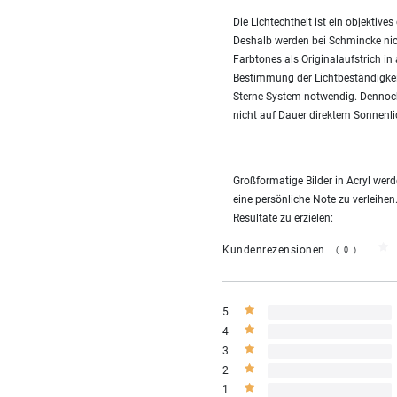
Die Lichtechtheit ist ein objekti
Deshalb werden bei Schmincke nic
Farbtones als Originalaufstrich in
Bestimmung der Lichtbeständigke
Sterne-System notwendig. Dennoch
nicht auf Dauer direktem Sonnenli
Großformatige Bilder in Acryl we
eine persönliche Note zu verleihen
Resultate zu erzielen:
Kundenrezensionen
(0)
5
4
3
2
1