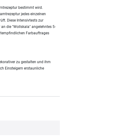
amtrezeptur bestimmt wird.
amtrezeptur jedes einzelnen
ft. Diese Intensivtests zur
r an die "Wollskala" angelehntes 5-
htempfindlichen Farbauftrages
korativer zu gestalten und ihm
uch Einsteigern erstaunliche