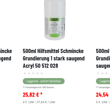
mincke
500ml Hilfsmittel Schmincke
500ml 
ugend
Grundierung 1 stark saugend
Grund
Acryl 50 512 028
saugen
Lagernd - sofort lieferbar
Lagernd
** Versandgewicht:
600
Gramm.
** Versandge
25,82 € *
24,54 
0.5
Liter
| 51,64 € / Liter
0.5
Liter
|