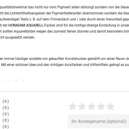
ves qualitätsmerkmal das nicht nur vom Pigment allein abhüngt sondern von der Ges
ht die Lichtechtheitsangaben der Pigmentlieferanten übernommen sondern die Ges
 aufwendigen Tests z. B. auf dem Firmendach und / oder durch einen Xenontest geprü
it der
HORADAM AQUARELL
-Farben sind für die richtige strenge Einstufung in unse
 sollten Aquarellbilder wegen des zumeist feinen dünnen und damit besonders lic
cht ausgesetzt werden.
rden immer häufiger anstelle von gekauften Kunstdrucken gewählt um einen Raum de
. Mit einer schönen Idee und den richtigen Acrylfarben und Hilfsmitteln gelingt es a
0
0
0
0
0