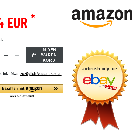
*
4 EUR
ck
IN DEN
WAREN
KORB
se inkl. Mwst
zuzüglich Versandkosten