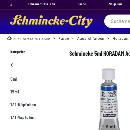
Gebraucht wie Neu
Farbe
Malgrund
Farbe
Aquarellfarben
Horadam
Zur Startseite Gehen
Kategorien
Schmincke 5ml HORADAM Aqua
5ml
15ml
1/2 Näpfchen
1/1 Näpfchen