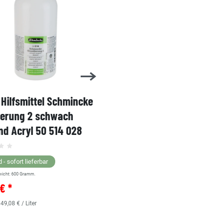
Hilfsmittel Schmincke
Acryl AKADEMIE Kasten
ierung 2 schwach
Karton-Set Schmincke 
d Acryl 50 514 028
60ml 76 011 097
Grundsortiment
 - sofort lieferbar
wicht:
600
Gramm.
Lagernd - sofort lieferbar
€ *
** Versandgewicht:
850
Gramm.
36,38 € *
 49,08 € / Liter
0.48
Liter
| 75,79 € / Liter