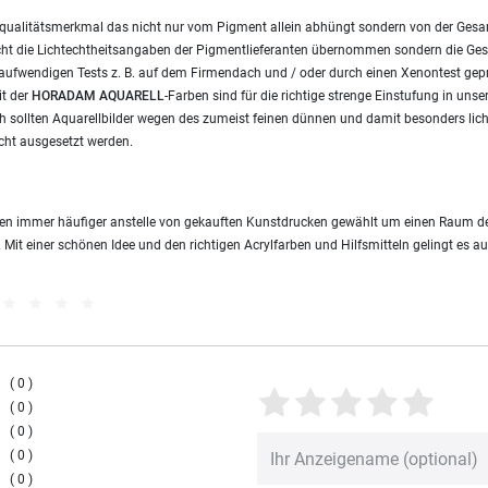
ves qualitätsmerkmal das nicht nur vom Pigment allein abhüngt sondern von der Ges
ht die Lichtechtheitsangaben der Pigmentlieferanten übernommen sondern die Ges
 aufwendigen Tests z. B. auf dem Firmendach und / oder durch einen Xenontest geprü
it der
HORADAM AQUARELL
-Farben sind für die richtige strenge Einstufung in unse
 sollten Aquarellbilder wegen des zumeist feinen dünnen und damit besonders lic
cht ausgesetzt werden.
rden immer häufiger anstelle von gekauften Kunstdrucken gewählt um einen Raum de
. Mit einer schönen Idee und den richtigen Acrylfarben und Hilfsmitteln gelingt es a
0
0
0
0
0