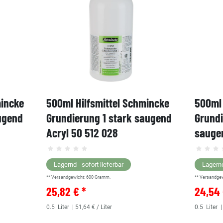
mincke
500ml Hilfsmittel Schmincke
500ml 
ugend
Grundierung 1 stark saugend
Grund
Acryl 50 512 028
saugen
Lagernd - sofort lieferbar
Lagernd
** Versandgewicht:
600
Gramm.
** Versandge
25,82 € *
24,54 
0.5
Liter
| 51,64 € / Liter
0.5
Liter
|