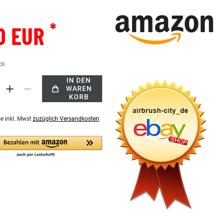
*
0 EUR
ck
IN DEN
WAREN
KORB
se inkl. Mwst
zuzüglich Versandkosten