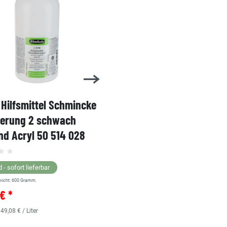
Hilfsmittel Schmincke
Acryl AKADEMIE Kasten
ierung 2 schwach
Karton-Set Schmincke 
d Acryl 50 514 028
60ml 76 011 097
Grundsortiment
 - sofort lieferbar
wicht:
600
Gramm.
Lagernd - sofort lieferbar
€ *
** Versandgewicht:
850
Gramm.
36,38 € *
 49,08 € / Liter
0.48
Liter
| 75,79 € / Liter