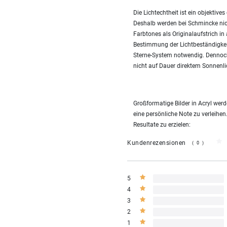
Die Lichtechtheit ist ein objekti
Deshalb werden bei Schmincke nic
Farbtones als Originalaufstrich in
Bestimmung der Lichtbeständigke
Sterne-System notwendig. Dennoch
nicht auf Dauer direktem Sonnenli
Großformatige Bilder in Acryl we
eine persönliche Note zu verleihen
Resultate zu erzielen:
Kundenrezensionen
(0)
5
4
3
2
1