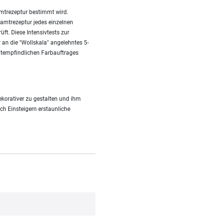
amtrezeptur bestimmt wird.
amtrezeptur jedes einzelnen
ft. Diese Intensivtests zur
r an die "Wollskala" angelehntes 5-
htempfindlichen Farbauftrages
korativer zu gestalten und ihm
uch Einsteigern erstaunliche