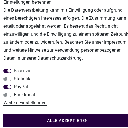
Airbrush-City
Einstellungen benennen.
Fachhandel für: Airbrushpistolen, Kompressoren, Airbrushfarben
Die Datenverarbeitung kann mit Einwilligung oder aufgrund
Modellbau-City
eines berechtigten Interesses erfolgen. Die Zustimmung kann
Modellbau Shop
erteilt oder abgelehnt werden. Es besteht das Recht, nicht
einzuwilligen und die Einwilligung zu einem späteren Zeitpunk
Plotter-City
zu ändern oder zu widerrufen. Beachten Sie unser
Impressum
Schneideplotter, Transferpressen, Siebdruck und Plotterfolien
und weitere Hinweise zur Verwendung personenbezogener
Im Shop Kaufen
Daten in unserer
Daten­schutz­erklärung
.
Küchen Zubehör - Haus/Garten - Tierbedarf
Essenziell
Statistik
PayPal
Funktional
Weitere Einstellungen
ALLE AKZEPTIEREN