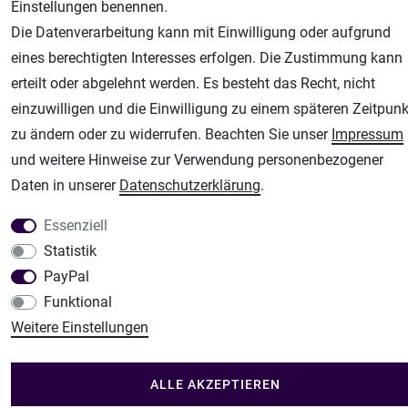
Airbrush-City
Einstellungen benennen.
Fachhandel für: Airbrushpistolen, Kompressoren, Airbrushfarben
Die Datenverarbeitung kann mit Einwilligung oder aufgrund
Modellbau-City
eines berechtigten Interesses erfolgen. Die Zustimmung kann
Modellbau Shop
erteilt oder abgelehnt werden. Es besteht das Recht, nicht
einzuwilligen und die Einwilligung zu einem späteren Zeitpunk
Plotter-City
zu ändern oder zu widerrufen. Beachten Sie unser
Impressum
Schneideplotter, Transferpressen, Siebdruck und Plotterfolien
und weitere Hinweise zur Verwendung personenbezogener
Im Shop Kaufen
Daten in unserer
Daten­schutz­erklärung
.
Küchen Zubehör - Haus/Garten - Tierbedarf
Essenziell
Statistik
PayPal
Funktional
Weitere Einstellungen
ALLE AKZEPTIEREN