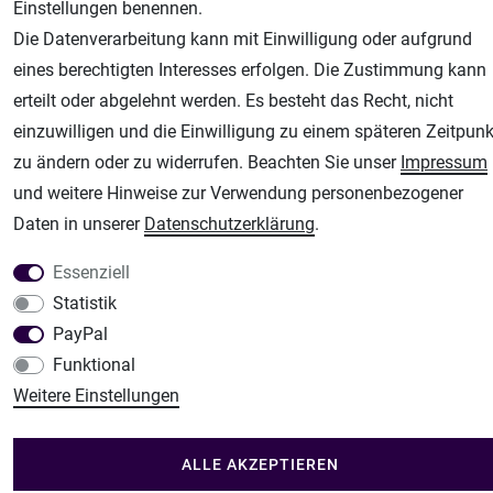
Airbrush-City
Einstellungen benennen.
Fachhandel für: Airbrushpistolen, Kompressoren, Airbrushfarben
Die Datenverarbeitung kann mit Einwilligung oder aufgrund
Modellbau-City
eines berechtigten Interesses erfolgen. Die Zustimmung kann
Modellbau Shop
erteilt oder abgelehnt werden. Es besteht das Recht, nicht
einzuwilligen und die Einwilligung zu einem späteren Zeitpunk
Plotter-City
zu ändern oder zu widerrufen. Beachten Sie unser
Impressum
Schneideplotter, Transferpressen, Siebdruck und Plotterfolien
und weitere Hinweise zur Verwendung personenbezogener
Im Shop Kaufen
Daten in unserer
Daten­schutz­erklärung
.
Küchen Zubehör - Haus/Garten - Tierbedarf
Essenziell
Statistik
PayPal
Funktional
Weitere Einstellungen
ALLE AKZEPTIEREN