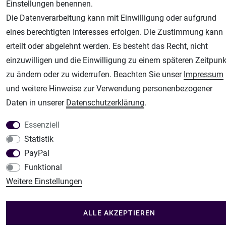
Airbrush-City
Einstellungen benennen.
Fachhandel für: Airbrushpistolen, Kompressoren, Airbrushfarben
Die Datenverarbeitung kann mit Einwilligung oder aufgrund
Modellbau-City
eines berechtigten Interesses erfolgen. Die Zustimmung kann
Modellbau Shop
erteilt oder abgelehnt werden. Es besteht das Recht, nicht
einzuwilligen und die Einwilligung zu einem späteren Zeitpunk
Plotter-City
zu ändern oder zu widerrufen. Beachten Sie unser
Impressum
Schneideplotter, Transferpressen, Siebdruck und Plotterfolien
und weitere Hinweise zur Verwendung personenbezogener
Im Shop Kaufen
Daten in unserer
Daten­schutz­erklärung
.
Küchen Zubehör - Haus/Garten - Tierbedarf
Essenziell
Statistik
PayPal
Funktional
Weitere Einstellungen
ALLE AKZEPTIEREN