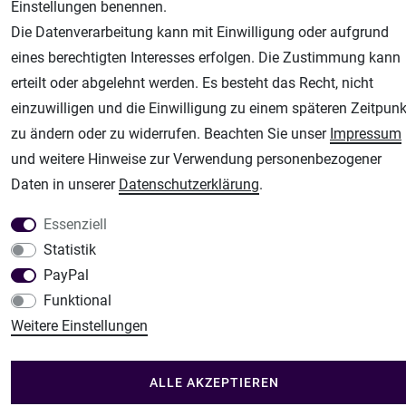
Airbrush-City
Einstellungen benennen.
Fachhandel für: Airbrushpistolen, Kompressoren, Airbrushfarben
Die Datenverarbeitung kann mit Einwilligung oder aufgrund
Modellbau-City
eines berechtigten Interesses erfolgen. Die Zustimmung kann
Modellbau Shop
erteilt oder abgelehnt werden. Es besteht das Recht, nicht
einzuwilligen und die Einwilligung zu einem späteren Zeitpunk
Plotter-City
zu ändern oder zu widerrufen. Beachten Sie unser
Impressum
Schneideplotter, Transferpressen, Siebdruck und Plotterfolien
und weitere Hinweise zur Verwendung personenbezogener
Im Shop Kaufen
Daten in unserer
Daten­schutz­erklärung
.
Küchen Zubehör - Haus/Garten - Tierbedarf
Essenziell
Statistik
PayPal
Funktional
Weitere Einstellungen
ALLE AKZEPTIEREN