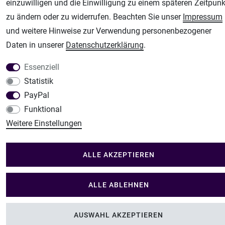
Modellbau-City
einzuwilligen und die Einwilligung zu einem späteren Zeitpunk
Modellbau Shop
zu ändern oder zu widerrufen. Beachten Sie unser
Impressum
Plotter-City
und weitere Hinweise zur Verwendung personenbezogener
Schneideplotter, Transferpressen, Siebdruck und Plotterfolien
Daten in unserer
Daten­schutz­erklärung
.
Im Shop Kaufen
Essenziell
Küchen Zubehör - Haus/Garten - Tierbedarf
Statistik
PayPal
Funktional
Weitere Einstellungen
ALLE AKZEPTIEREN
ALLE ABLEHNEN
AUSWAHL AKZEPTIEREN