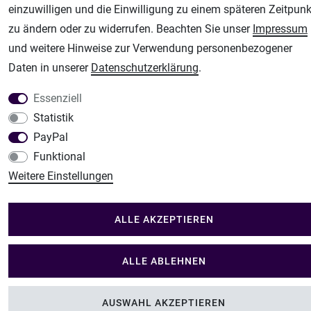
Modellbau-City
einzuwilligen und die Einwilligung zu einem späteren Zeitpunk
Modellbau Shop
zu ändern oder zu widerrufen. Beachten Sie unser
Impressum
Plotter-City
und weitere Hinweise zur Verwendung personenbezogener
Schneideplotter, Transferpressen, Siebdruck und Plotterfolien
Daten in unserer
Daten­schutz­erklärung
.
Im Shop Kaufen
Essenziell
Küchen Zubehör - Haus/Garten - Tierbedarf
Statistik
PayPal
Funktional
Weitere Einstellungen
ALLE AKZEPTIEREN
ALLE ABLEHNEN
AUSWAHL AKZEPTIEREN