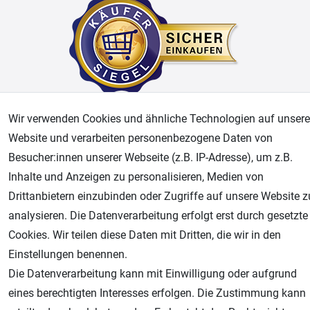
Wir verwenden Cookies und ähnliche Technologien auf unsere
AGB
Widerrufsrecht
Datenschutz
Impressum
Website und verarbeiten personenbezogene Daten von
Besucher:innen unserer Webseite (z.B. IP-Adresse), um z.B.
Unsere weiteren Shops:
Inhalte und Anzeigen zu personalisieren, Medien von
Airbrush-City
Drittanbietern einzubinden oder Zugriffe auf unsere Website z
Fachhandel für: Airbrushpistolen, Kompressoren, Airbrushfarben
analysieren. Die Datenverarbeitung erfolgt erst durch gesetzte
Modellbau-City
Cookies. Wir teilen diese Daten mit Dritten, die wir in den
Modellbau Shop
Einstellungen benennen.
Plotter-City
Die Datenverarbeitung kann mit Einwilligung oder aufgrund
Schneideplotter, Transferpressen, Siebdruck und Plotterfolien
eines berechtigten Interesses erfolgen. Die Zustimmung kann