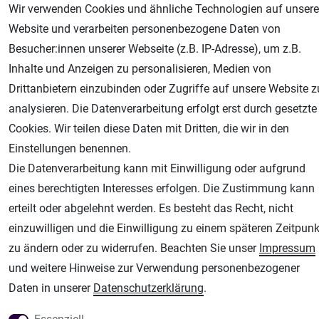
Wir verwenden Cookies und ähnliche Technologien auf unsere
Website und verarbeiten personenbezogene Daten von
Besucher:innen unserer Webseite (z.B. IP-Adresse), um z.B.
Inhalte und Anzeigen zu personalisieren, Medien von
Drittanbietern einzubinden oder Zugriffe auf unsere Website z
AGB
Widerrufsrecht
Datenschutz
Impressum
analysieren. Die Datenverarbeitung erfolgt erst durch gesetzte
Cookies. Wir teilen diese Daten mit Dritten, die wir in den
Unsere weiteren Shops:
Einstellungen benennen.
Die Datenverarbeitung kann mit Einwilligung oder aufgrund
Airbrush-City
eines berechtigten Interesses erfolgen. Die Zustimmung kann
Fachhandel für: Airbrushpistolen, Kompressoren, Airbrushfarben
erteilt oder abgelehnt werden. Es besteht das Recht, nicht
Modellbau-City
einzuwilligen und die Einwilligung zu einem späteren Zeitpunk
Modellbau Shop
zu ändern oder zu widerrufen. Beachten Sie unser
Impressum
Plotter-City
und weitere Hinweise zur Verwendung personenbezogener
Schneideplotter, Transferpressen, Siebdruck und Plotterfolien
Daten in unserer
Daten­schutz­erklärung
.
Im Shop Kaufen
Küchen Zubehör - Haus/Garten - Tierbedarf