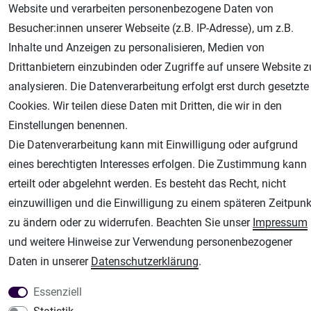
Website und verarbeiten personenbezogene Daten von
Besucher:innen unserer Webseite (z.B. IP-Adresse), um z.B.
Inhalte und Anzeigen zu personalisieren, Medien von
Drittanbietern einzubinden oder Zugriffe auf unsere Website z
AGB
Widerrufsrecht
Datenschutz
Impressum
analysieren. Die Datenverarbeitung erfolgt erst durch gesetzte
Cookies. Wir teilen diese Daten mit Dritten, die wir in den
Unsere weiteren Shops:
Einstellungen benennen.
Die Datenverarbeitung kann mit Einwilligung oder aufgrund
Airbrush-City
eines berechtigten Interesses erfolgen. Die Zustimmung kann
Fachhandel für: Airbrushpistolen, Kompressoren, Airbrushfarben
erteilt oder abgelehnt werden. Es besteht das Recht, nicht
Modellbau-City
einzuwilligen und die Einwilligung zu einem späteren Zeitpunk
Modellbau Shop
zu ändern oder zu widerrufen. Beachten Sie unser
Impressum
Plotter-City
und weitere Hinweise zur Verwendung personenbezogener
Schneideplotter, Transferpressen, Siebdruck und Plotterfolien
Daten in unserer
Daten­schutz­erklärung
.
Im Shop Kaufen
Küchen Zubehör - Haus/Garten - Tierbedarf
Essenziell