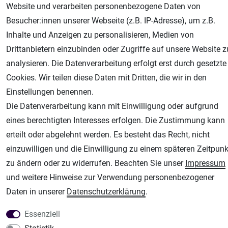
Website und verarbeiten personenbezogene Daten von
Besucher:innen unserer Webseite (z.B. IP-Adresse), um z.B.
Inhalte und Anzeigen zu personalisieren, Medien von
Drittanbietern einzubinden oder Zugriffe auf unsere Website z
AGB
Widerrufsrecht
Datenschutz
Impressum
analysieren. Die Datenverarbeitung erfolgt erst durch gesetzte
Cookies. Wir teilen diese Daten mit Dritten, die wir in den
Unsere weiteren Shops:
Einstellungen benennen.
Die Datenverarbeitung kann mit Einwilligung oder aufgrund
Airbrush-City
eines berechtigten Interesses erfolgen. Die Zustimmung kann
Fachhandel für: Airbrushpistolen, Kompressoren, Airbrushfarben
erteilt oder abgelehnt werden. Es besteht das Recht, nicht
Modellbau-City
einzuwilligen und die Einwilligung zu einem späteren Zeitpunk
Modellbau Shop
zu ändern oder zu widerrufen. Beachten Sie unser
Impressum
Plotter-City
und weitere Hinweise zur Verwendung personenbezogener
Schneideplotter, Transferpressen, Siebdruck und Plotterfolien
Daten in unserer
Daten­schutz­erklärung
.
Im Shop Kaufen
Küchen Zubehör - Haus/Garten - Tierbedarf
Essenziell