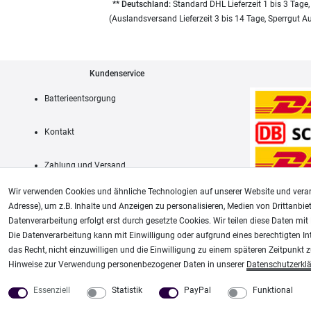
** Deutschland:
Standard DHL Lieferzeit 1 bis 3 Tage,
(Auslandsversand Lieferzeit 3 bis 14 Tage, Sperrgut A
Kundenservice
Batterieentsorgung
Kontakt
Zahlung und Versand
Wir verwenden Cookies und ähnliche Technologien auf unserer Website und verar
Adresse), um z.B. Inhalte und Anzeigen zu personalisieren, Medien von Drittanbie
Datenverarbeitung erfolgt erst durch gesetzte Cookies. Wir teilen diese Daten mit 
AGB
Die Datenverarbeitung kann mit Einwilligung oder aufgrund eines berechtigten In
das Recht, nicht einzuwilligen und die Einwilligung zu einem späteren Zeitpunkt 
Unsere weiteren Shops:
Hinweise zur Verwendung personenbezogener Daten in unserer
Daten­schutz­erkl
Airbrush-City
Modellbau-City
Essenziell
Statistik
PayPal
Funktional
Fachhandel für: Airbrushpistolen, Kompressoren, Airbrushfarben
Modellbau Shop