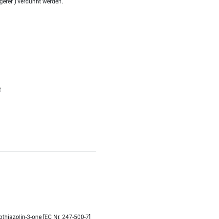
gerer ) verdünnt werden.
t
thiazolin-3-one [EC Nr. 247-500-7]