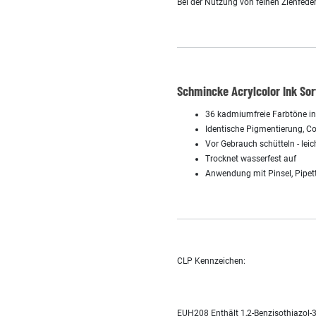
Bei der Nutzung von feinen Ziehfeder
Schmincke Acrylcolor Ink Sor
36 kadmiumfreie Farbtöne in 
Identische Pigmentierung, C
Vor Gebrauch schütteln - leic
Trocknet wasserfest auf
Anwendung mit Pinsel, Pipette
CLP Kennzeichen:
EUH208 Enthält 1,2-Benzisothiazol-3(