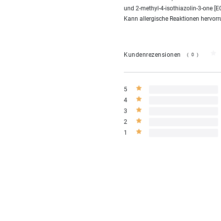
und 2-methyl-4-isothiazolin-3-one [EC
Kann allergische Reaktionen hervorr
Kundenrezensionen
(0)
5
4
3
2
1