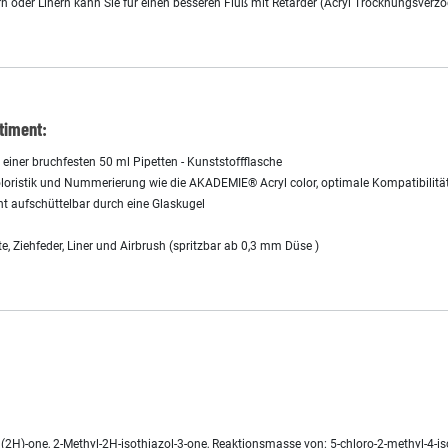
n oder Linern kann Sie für einen besseren Fluß mit Retarder (Acryl Trocknungsverzö
timent:
einer bruchfesten 50 ml Pipetten - Kunststoffflasche
oloristik und Nummerierung wie die AKADEMIE® Acryl color, optimale Kompatibilitä
ht aufschüttelbar durch eine Glaskugel
, Ziehfeder, Liner und Airbrush (spritzbar ab 0,3 mm Düse )
2H)-one, 2-Methyl-2H-isothiazol-3-one, Reaktionsmasse von: 5-chloro-2-methyl-4-iso