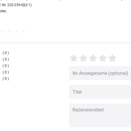
 Nr. 220-239-6](3:1).
ufen.
0
0
0
0
0