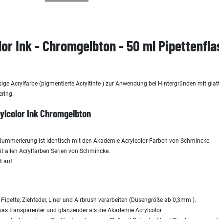
or Ink - Chromgelbton - 50 ml Pipettenfl
sige Acrylfarbe (pigmentierte Acryltinte ) zur Anwendung bei Hintergründen mit glatt
ering.
ylcolor Ink
Chromgelbton
 Nummerierung ist identisch mit den Akademie Acrylcolor Farben von Schmincke.
it allen Acrylfarben Serien von Schmincke.
t
auf.
l, Pipette, Ziehfeder, Liner und Airbrush verarbeiten (Düsengröße ab 0,3mm ).
as transparenter und glänzender als die Akademie Acrylcolor.