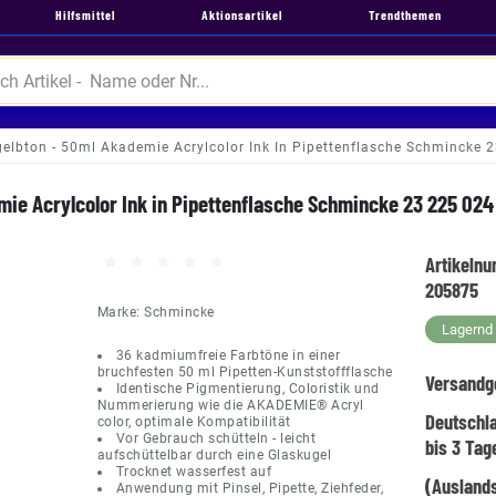
Hilfsmittel
Aktionsartikel
Trendthemen
elbton - 50ml Akademie Acrylcolor Ink In Pipettenflasche Schmincke 
ie Acrylcolor Ink in Pipettenflasche Schmincke 23 225 024
Artikeln
205875
Marke:
Schmincke
Lagernd -
36 kadmiumfreie Farbtöne in einer
bruchfesten 50 ml Pipetten-Kunststoffflasche
Versandg
Identische Pigmentierung, Coloristik und
Nummerierung wie die AKADEMIE® Acryl
Deutschl
color, optimale Kompatibilität
Vor Gebrauch schütteln - leicht
bis 3 Tag
aufschüttelbar durch eine Glaskugel
Trocknet wasserfest auf
(Auslands
Anwendung mit Pinsel, Pipette, Ziehfeder,