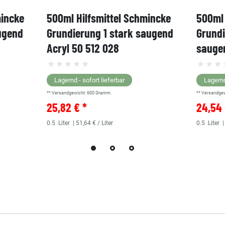
mincke
500ml Hilfsmittel Schmincke
500ml 
ugend
Grundierung 1 stark saugend
Grund
Acryl 50 512 028
saugen
Lagernd - sofort lieferbar
Lagernd
** Versandgewicht:
600
Gramm.
** Versandge
25,82 € *
24,54 
0.5
Liter
| 51,64 € / Liter
0.5
Liter
|