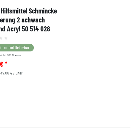
Hilfsmittel Schmincke
Acryl AKADEMIE Kasten
ierung 2 schwach
Karton-Set Schmincke 
d Acryl 50 514 028
60ml 76 011 097
Grundsortiment
 - sofort lieferbar
wicht:
600
Gramm.
Lagernd - sofort lieferbar
€ *
** Versandgewicht:
850
Gramm.
36,38 € *
 49,08 € / Liter
0.48
Liter
| 75,79 € / Liter