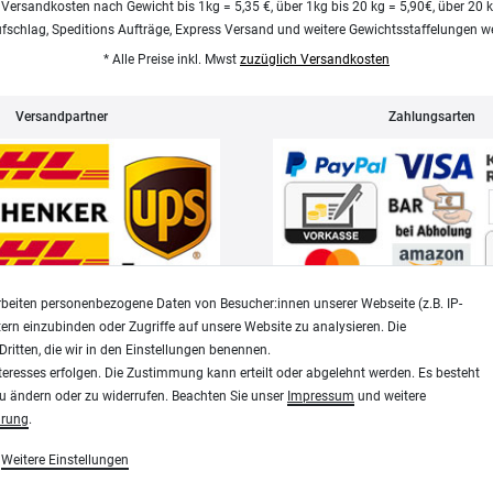
 Versandkosten nach Gewicht bis 1kg = 5,35 €, über 1kg bis 20 kg = 5,90€, über 20 
ufschlag, Speditions Aufträge, Express Versand und weitere Gewichtsstaffelungen we
* Alle Preise inkl. Mwst
zuzüglich Versandkosten
Versandpartner
Zahlungsarten
beiten personenbezogene Daten von Besucher:innen unserer Webseite (z.B. IP-
tern einzubinden oder Zugriffe auf unsere Website zu analysieren. Die
Dritten, die wir in den Einstellungen benennen.
Widerrufsrecht
Datenschutz
teresses erfolgen. Die Zustimmung kann erteilt oder abgelehnt werden. Es besteht
zu ändern oder zu widerrufen. Beachten Sie unser
Impressum
und weitere
ärung
.
Plotter-City
Weitere Einstellungen
Schneideplotter, Transferpressen, Siebdruck und Plotter