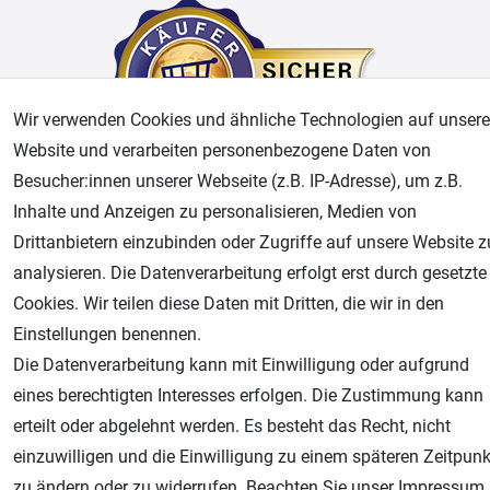
Wir verwenden Cookies und ähnliche Technologien auf unsere
Website und verarbeiten personenbezogene Daten von
Besucher:innen unserer Webseite (z.B. IP-Adresse), um z.B.
Inhalte und Anzeigen zu personalisieren, Medien von
AGB
Widerrufsrecht
Datenschutz
Impressum
Drittanbietern einzubinden oder Zugriffe auf unsere Website z
Unsere weiteren Shops:
analysieren. Die Datenverarbeitung erfolgt erst durch gesetzte
Cookies. Wir teilen diese Daten mit Dritten, die wir in den
Airbrush-City
Einstellungen benennen.
Fachhandel für: Airbrushpistolen, Kompressoren, Airbrushfarben
Die Datenverarbeitung kann mit Einwilligung oder aufgrund
Modellbau-City
eines berechtigten Interesses erfolgen. Die Zustimmung kann
Modellbau Shop
erteilt oder abgelehnt werden. Es besteht das Recht, nicht
Plotter-City
einzuwilligen und die Einwilligung zu einem späteren Zeitpunk
Schneideplotter, Transferpressen, Siebdruck und Plotterfolien
zu ändern oder zu widerrufen. Beachten Sie unser
Impressum