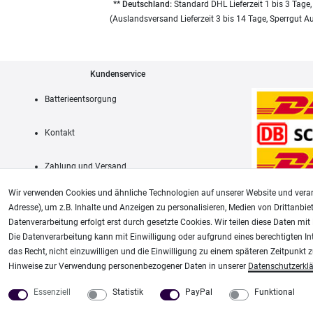
** Deutschland:
Standard DHL Lieferzeit 1 bis 3 Tage,
(Auslandsversand Lieferzeit 3 bis 14 Tage, Sperrgut A
Kundenservice
Batterieentsorgung
Kontakt
Zahlung und Versand
Wir verwenden Cookies und ähnliche Technologien auf unserer Website und verar
Adresse), um z.B. Inhalte und Anzeigen zu personalisieren, Medien von Drittanbie
Datenverarbeitung erfolgt erst durch gesetzte Cookies. Wir teilen diese Daten mit 
AGB
Die Datenverarbeitung kann mit Einwilligung oder aufgrund eines berechtigten In
das Recht, nicht einzuwilligen und die Einwilligung zu einem späteren Zeitpunkt 
Unsere weiteren Shops:
Hinweise zur Verwendung personenbezogener Daten in unserer
Daten­schutz­erkl
Airbrush-City
Modellbau-City
Essenziell
Statistik
PayPal
Funktional
Fachhandel für: Airbrushpistolen, Kompressoren, Airbrushfarben
Modellbau Shop