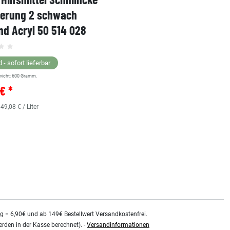
ierung 2 schwach
Karton-Set Schmincke 
d Acryl 50 514 028
60ml 76 011 097
Grundsortiment
 - sofort lieferbar
wicht:
600
Gramm.
Lagernd - sofort lieferbar
€ *
** Versandgewicht:
850
Gramm.
36,38 € *
 49,08 € / Liter
0.48
Liter
| 75,79 € / Liter
kg = 6,90€ und ab 149€ Bestellwert Versandkostenfrei.
rden in der Kasse berechnet). -
Versandinformationen