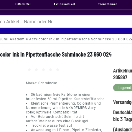
Hilfsmittel
Aktionsartikel
Trendthemen
50ml Akademie Acrylcolor Ink In Pipettenflasche Schmincke 23 660 02
color Ink in Pipettenflasche Schmincke 23 660 024
Artikeln
205897
Marke:
Schmincke
Lagernd -
36 kadmiumfreie Farbtöne in einer
bruchfesten 50 ml Pipetten-Kunststoffflasche
Versandg
Identische Pigmentierung, Coloristik und
Nummerierung wie die AKADEMIE® Acryl
Deutschl
color, optimale Kompatibilität
Vor Gebrauch schütteln - leicht
bis 3 Tag
aufschüttelbar durch eine Glaskugel
Trocknet wasserfest auf
(Auslands
Anwendung mit Pinsel, Pipette, Ziehfeder,