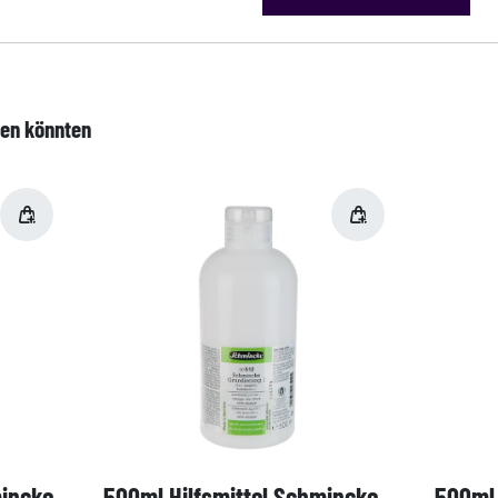
len könnten
mincke
500ml Hilfsmittel Schmincke
500ml 