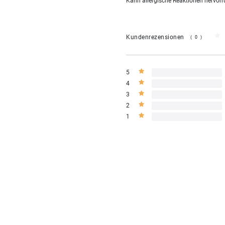
Kann allergische Reaktionen hervorr
Kundenrezensionen
(0)
5
4
3
2
1