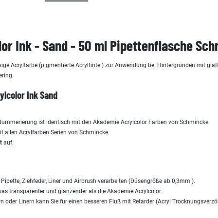
or Ink - Sand - 50 ml Pipettenflasche Sc
sige Acrylfarbe (pigmentierte Acryltinte ) zur Anwendung bei Hintergründen mit glatt
ering.
ylcolor Ink
Sand
 Nummerierung ist identisch mit den Akademie Acrylcolor Farben von Schmincke.
it allen Acrylfarben Serien von Schmincke.
t
auf.
l, Pipette, Ziehfeder, Liner und Airbrush verarbeiten (Düsengröße ab 0,3mm ).
as transparenter und glänzender als die Akademie Acrylcolor.
n oder Linern kann Sie für einen besseren Fluß mit Retarder (Acryl Trocknungsverzö