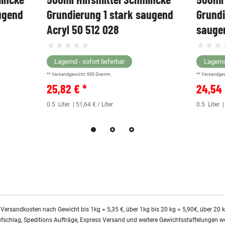
ugend
Grundierung 1 stark saugend
Grund
Acryl 50 512 028
saugen
Lagernd - sofort lieferbar
Lagernd
** Versandgewicht:
600
Gramm.
** Versandge
25,82 € *
24,54 
0.5
Liter
| 51,64 € / Liter
0.5
Liter
|
 Versandkosten nach Gewicht bis 1kg = 5,35 €, über 1kg bis 20 kg = 5,90€, über 20 
ufschlag, Speditions Aufträge, Express Versand und weitere Gewichtsstaffelungen we