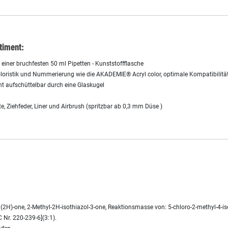
timent:
einer bruchfesten 50 ml Pipetten - Kunststoffflasche
oloristik und Nummerierung wie die AKADEMIE® Acryl color, optimale Kompatibilitä
ht aufschüttelbar durch eine Glaskugel
, Ziehfeder, Liner und Airbrush (spritzbar ab 0,3 mm Düse )
2H)-one, 2-Methyl-2H-isothiazol-3-one, Reaktionsmasse von: 5-chloro-2-methyl-4-iso
 Nr. 220-239-6](3:1).