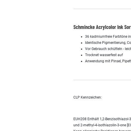
Schmincke Acrylcolor Ink Sor
36 kadmiumfreie Farbtöne in 
Identische Pigmentierung, C
Vor Gebrauch schütteln - leic
Trocknet wasserfest auf
Anwendung mit Pinsel, Pipette
CLP Kennzeichen:
EUH208 Enthält 1,2-Benzisothiazol-3(
und 2-methyl-4-isothiazolin-3-one [EC