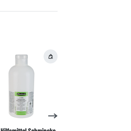
Hilfsmittel Schmincke
Acryl AKADEMIE Kasten