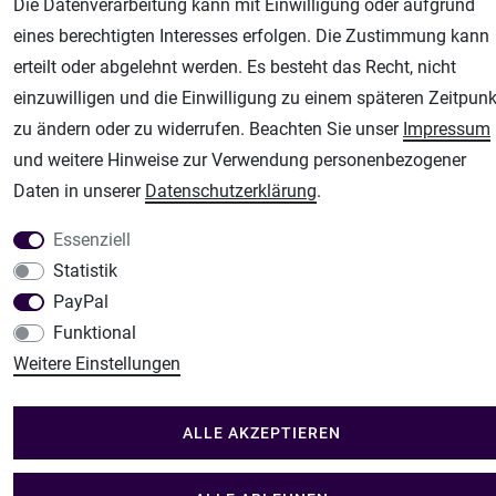
Die Datenverarbeitung kann mit Einwilligung oder aufgrund
Airbrush-City
eines berechtigten Interesses erfolgen. Die Zustimmung kann
Fachhandel für: Airbrushpistolen, Kompressoren, Airbrushfarben
erteilt oder abgelehnt werden. Es besteht das Recht, nicht
Modellbau-City
einzuwilligen und die Einwilligung zu einem späteren Zeitpunk
Modellbau Shop
zu ändern oder zu widerrufen. Beachten Sie unser
Impressum
Plotter-City
und weitere Hinweise zur Verwendung personenbezogener
Schneideplotter, Transferpressen, Siebdruck und Plotterfolien
Daten in unserer
Daten­schutz­erklärung
.
Im Shop Kaufen
Essenziell
Küchen Zubehör - Haus/Garten - Tierbedarf
Statistik
PayPal
Funktional
Weitere Einstellungen
ALLE AKZEPTIEREN