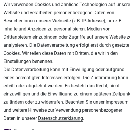
Wir verwenden Cookies und ähnliche Technologien auf unsere
Website und verarbeiten personenbezogene Daten von
Besucher:innen unserer Webseite (z.B. IP-Adresse), um z.B.
Inhalte und Anzeigen zu personalisieren, Medien von
Drittanbietern einzubinden oder Zugriffe auf unsere Website z
AGB
Widerrufsrecht
Datenschutz
Impressum
analysieren. Die Datenverarbeitung erfolgt erst durch gesetzte
Cookies. Wir teilen diese Daten mit Dritten, die wir in den
Unsere weiteren Shops:
Einstellungen benennen.
Die Datenverarbeitung kann mit Einwilligung oder aufgrund
Airbrush-City
eines berechtigten Interesses erfolgen. Die Zustimmung kann
Fachhandel für: Airbrushpistolen, Kompressoren, Airbrushfarben
erteilt oder abgelehnt werden. Es besteht das Recht, nicht
Modellbau-City
einzuwilligen und die Einwilligung zu einem späteren Zeitpunk
Modellbau Shop
zu ändern oder zu widerrufen. Beachten Sie unser
Impressum
Plotter-City
und weitere Hinweise zur Verwendung personenbezogener
Schneideplotter, Transferpressen, Siebdruck und Plotterfolien
Daten in unserer
Daten­schutz­erklärung
.
Im Shop Kaufen
Küchen Zubehör - Haus/Garten - Tierbedarf