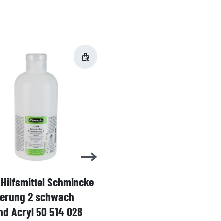
Hilfsmittel Schmincke
Acryl AKADEMIE Kasten
ierung 2 schwach
Karton-Set Schmincke 
d Acryl 50 514 028
60ml 76 011 097