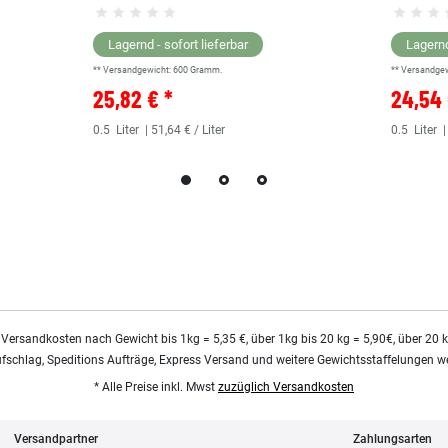
Lagernd - sofort lieferbar
Lagernd
** Versandgewicht:
600
Gramm.
** Versandge
25,82 € *
24,54 
0.5
Liter
| 51,64 € / Liter
0.5
Liter
|
 Versandkosten nach Gewicht bis 1kg = 5,35 €, über 1kg bis 20 kg = 5,90€, über 20 
ufschlag, Speditions Aufträge, Express Versand und weitere Gewichtsstaffelungen we
* Alle Preise inkl. Mwst
zuzüglich Versandkosten
Versandpartner
Zahlungsarten