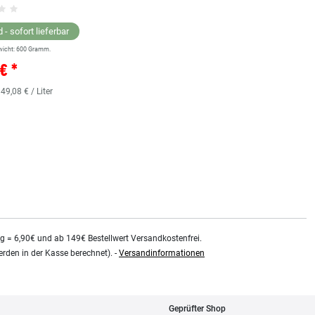
Grundsortiment
 - sofort lieferbar
wicht:
600
Gramm.
Lagernd - sofort lieferbar
€ *
** Versandgewicht:
850
Gramm.
36,38 € *
 49,08 € / Liter
0.48
Liter
| 75,79 € / Liter
kg = 6,90€ und ab 149€ Bestellwert Versandkostenfrei.
rden in der Kasse berechnet). -
Versandinformationen
Geprüfter Shop