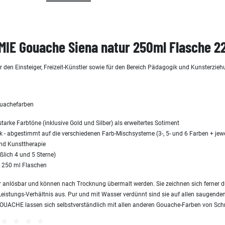
IE Gouache Siena natur 250ml Flasche 2
r den Einsteiger, Freizeit-Künstler sowie für den Bereich Pädagogik und Kunsterzieh
uachefarben
arke Farbtöne (inklusive Gold und Silber) als erweitertes Sotiment
tik - abgestimmt auf die verschiedenen Farb-Mischsysteme (3-, 5- und 6 Farben + je
nd Kunsttherapie
ßlich 4 und 5 Sterne)
d 250 ml Flaschen
er anlösbar und können nach Trocknung übermalt werden. Sie zeichnen sich ferner d
-Leistungs-Verhältnis aus. Pur und mit Wasser verdünnt sind sie auf allen saugende
UACHE lassen sich selbstverständlich mit allen anderen Gouache-Farben von Sc