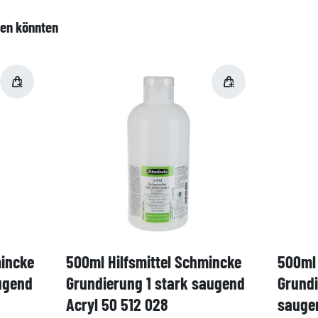
len könnten
mincke
500ml Hilfsmittel Schmincke
500ml 
ugend
Grundierung 1 stark saugend
Grund
Acryl 50 512 028
saugen