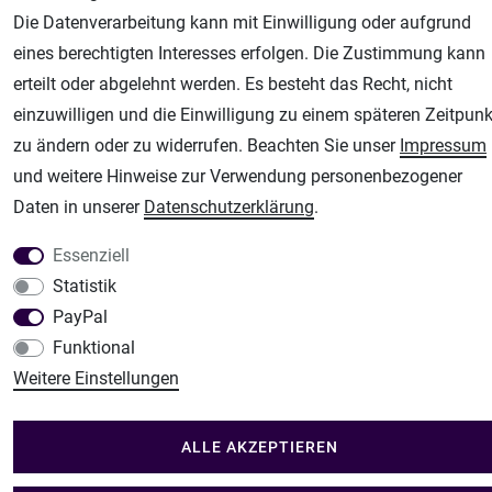
Fachhandel für: Airbrushpistolen, Kompressoren, Airbrushfarben
Die Datenverarbeitung kann mit Einwilligung oder aufgrund
eines berechtigten Interesses erfolgen. Die Zustimmung kann
Modellbau-City
erteilt oder abgelehnt werden. Es besteht das Recht, nicht
Modellbau Shop
einzuwilligen und die Einwilligung zu einem späteren Zeitpunk
Plotter-City
zu ändern oder zu widerrufen. Beachten Sie unser
Impressum
Schneideplotter, Transferpressen, Siebdruck und Plotterfolien
und weitere Hinweise zur Verwendung personenbezogener
Im Shop Kaufen
Daten in unserer
Daten­schutz­erklärung
.
Küchen Zubehör - Haus/Garten - Tierbedarf
Essenziell
Statistik
PayPal
Funktional
Weitere Einstellungen
ALLE AKZEPTIEREN