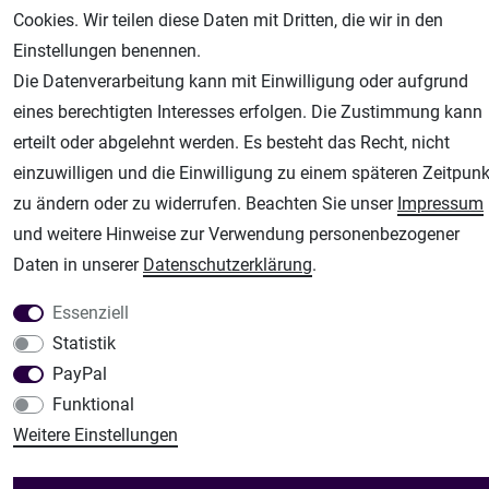
Unsere weiteren Shops:
Cookies. Wir teilen diese Daten mit Dritten, die wir in den
Airbrush-City
Einstellungen benennen.
Fachhandel für: Airbrushpistolen, Kompressoren, Airbrushfarben
Die Datenverarbeitung kann mit Einwilligung oder aufgrund
Modellbau-City
eines berechtigten Interesses erfolgen. Die Zustimmung kann
Modellbau Shop
erteilt oder abgelehnt werden. Es besteht das Recht, nicht
Plotter-City
einzuwilligen und die Einwilligung zu einem späteren Zeitpunk
Schneideplotter, Transferpressen, Siebdruck und Plotterfolien
zu ändern oder zu widerrufen. Beachten Sie unser
Impressum
und weitere Hinweise zur Verwendung personenbezogener
Im Shop Kaufen
Daten in unserer
Daten­schutz­erklärung
.
Küchen Zubehör - Haus/Garten - Tierbedarf
Essenziell
Statistik
PayPal
Funktional
Weitere Einstellungen