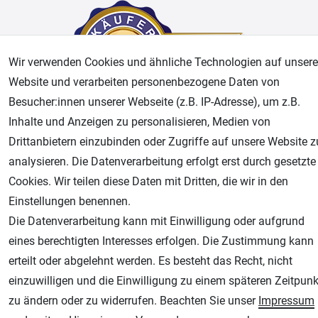
Wir verwenden Cookies und ähnliche Technologien auf unsere
Website und verarbeiten personenbezogene Daten von
Besucher:innen unserer Webseite (z.B. IP-Adresse), um z.B.
Inhalte und Anzeigen zu personalisieren, Medien von
AGB
Widerrufsrecht
Datenschutz
Impressum
Drittanbietern einzubinden oder Zugriffe auf unsere Website z
analysieren. Die Datenverarbeitung erfolgt erst durch gesetzte
Unsere weiteren Shops:
Cookies. Wir teilen diese Daten mit Dritten, die wir in den
Einstellungen benennen.
Airbrush-City
Die Datenverarbeitung kann mit Einwilligung oder aufgrund
Fachhandel für: Airbrushpistolen, Kompressoren, Airbrushfarben
eines berechtigten Interesses erfolgen. Die Zustimmung kann
Modellbau-City
erteilt oder abgelehnt werden. Es besteht das Recht, nicht
Modellbau Shop
einzuwilligen und die Einwilligung zu einem späteren Zeitpunk
Plotter-City
zu ändern oder zu widerrufen. Beachten Sie unser
Impressum
Schneideplotter, Transferpressen, Siebdruck und Plotterfolien