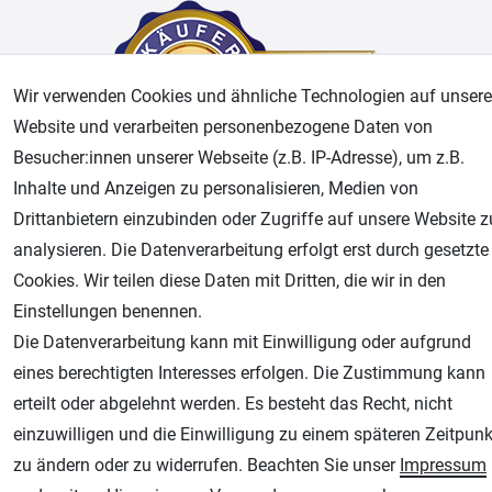
Wir verwenden Cookies und ähnliche Technologien auf unsere
Website und verarbeiten personenbezogene Daten von
Besucher:innen unserer Webseite (z.B. IP-Adresse), um z.B.
Inhalte und Anzeigen zu personalisieren, Medien von
AGB
Widerrufsrecht
Datenschutz
Impressum
Drittanbietern einzubinden oder Zugriffe auf unsere Website z
analysieren. Die Datenverarbeitung erfolgt erst durch gesetzte
Unsere weiteren Shops:
Cookies. Wir teilen diese Daten mit Dritten, die wir in den
Einstellungen benennen.
Airbrush-City
Die Datenverarbeitung kann mit Einwilligung oder aufgrund
Fachhandel für: Airbrushpistolen, Kompressoren, Airbrushfarben
eines berechtigten Interesses erfolgen. Die Zustimmung kann
Modellbau-City
erteilt oder abgelehnt werden. Es besteht das Recht, nicht
Modellbau Shop
einzuwilligen und die Einwilligung zu einem späteren Zeitpunk
Plotter-City
zu ändern oder zu widerrufen. Beachten Sie unser
Impressum
Schneideplotter, Transferpressen, Siebdruck und Plotterfolien