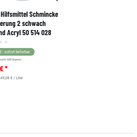
Hilfsmittel Schmincke
Acryl AKADEMIE Kasten
ierung 2 schwach
Karton-Set Schmincke 
d Acryl 50 514 028
60ml 76 011 097
Grundsortiment
 - sofort lieferbar
wicht:
600
Gramm.
Lagernd - sofort lieferbar
€ *
** Versandgewicht:
850
Gramm.
36,38 € *
 49,08 € / Liter
0.48
Liter
| 75,79 € / Liter