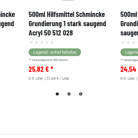
mincke
500ml Hilfsmittel Schmincke
500ml 
ugend
Grundierung 1 stark saugend
Grund
Acryl 50 512 028
saugen
Lagernd - sofort lieferbar
Lagernd
** Versandgewicht:
600
Gramm.
** Versandge
25,82 € *
24,54 
0.5
Liter
| 51,64 € / Liter
0.5
Liter
|