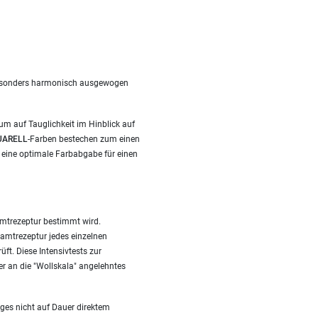
t besonders harmonisch ausgewogen
um auf Tauglichkeit im Hinblick auf
ARELL
-Farben bestechen zum einen
 eine optimale Farbabgabe für einen
amtrezeptur bestimmt wird.
amtrezeptur jedes einzelnen
ft. Diese Intensivtests zur
ser an die "Wollskala" angelehntes
ges nicht auf Dauer direktem