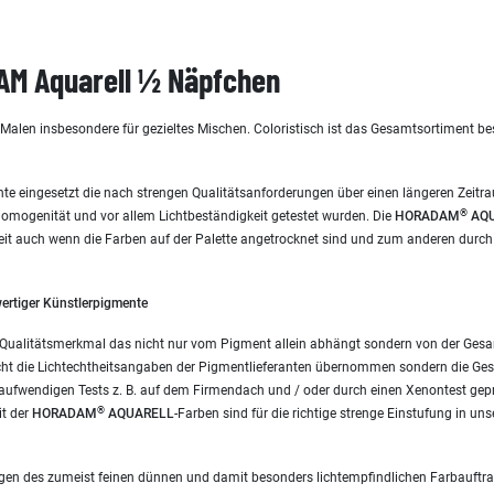
M Aquarell ½ Näpfchen
s Malen insbesondere für gezieltes Mischen. Coloristisch ist das Gesamtsortimen
te eingesetzt die nach strengen Qualitätsanforderungen über einen längeren Zeitra
®
-Homogenität und vor allem Lichtbeständigkeit getestet wurden. Die
HORADAM
AQU
eit auch wenn die Farben auf der Palette angetrocknet sind und zum anderen durch
ertiger Künstlerpigmente
ves Qualitätsmerkmal das nicht nur vom Pigment allein abhängt sondern von der Ges
ht die Lichtechtheitsangaben der Pigmentlieferanten übernommen sondern die Ges
 aufwendigen Tests z. B. auf dem Firmendach und / oder durch einen Xenontest geprü
®
it der
HORADAM
AQUARELL
-Farben sind für die richtige strenge Einstufung in un
egen des zumeist feinen dünnen und damit besonders lichtempfindlichen Farbauftra