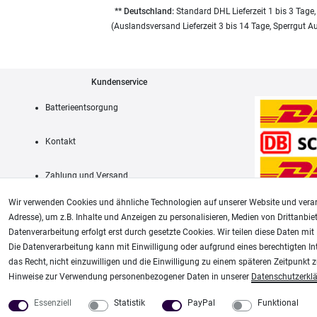
** Deutschland:
Standard DHL Lieferzeit 1 bis 3 Tage,
(Auslandsversand Lieferzeit 3 bis 14 Tage, Sperrgut A
Kundenservice
Batterieentsorgung
Kontakt
Zahlung und Versand
Wir verwenden Cookies und ähnliche Technologien auf unserer Website und verar
Adresse), um z.B. Inhalte und Anzeigen zu personalisieren, Medien von Drittanbie
Datenverarbeitung erfolgt erst durch gesetzte Cookies. Wir teilen diese Daten mit 
AGB
Die Datenverarbeitung kann mit Einwilligung oder aufgrund eines berechtigten In
das Recht, nicht einzuwilligen und die Einwilligung zu einem späteren Zeitpunkt 
Unsere weiteren Shops:
Hinweise zur Verwendung personenbezogener Daten in unserer
Daten­schutz­erkl
Airbrush-City
Modellbau-City
Essenziell
Statistik
PayPal
Funktional
Fachhandel für: Airbrushpistolen, Kompressoren, Airbrushfarben
Modellbau Shop