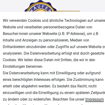
Wir verwenden Cookies und ähnliche Technologien auf unsere
Website und verarbeiten personenbezogene Daten von
Besucher:innen unserer Webseite (z.B. IP-Adresse), um z.B.
Inhalte und Anzeigen zu personalisieren, Medien von
AGB
Widerrufsrecht
Datenschutz
Impressum
Drittanbietern einzubinden oder Zugriffe auf unsere Website z
analysieren. Die Datenverarbeitung erfolgt erst durch gesetzte
Unsere weiteren Shops:
Cookies. Wir teilen diese Daten mit Dritten, die wir in den
Einstellungen benennen.
Airbrush-City
Die Datenverarbeitung kann mit Einwilligung oder aufgrund
Fachhandel für: Airbrushpistolen, Kompressoren, Airbrushfarben
eines berechtigten Interesses erfolgen. Die Zustimmung kann
Modellbau-City
erteilt oder abgelehnt werden. Es besteht das Recht, nicht
Modellbau Shop
einzuwilligen und die Einwilligung zu einem späteren Zeitpunk
Plotter-City
zu ändern oder zu widerrufen. Beachten Sie unser
Impressum
Schneideplotter, Transferpressen, Siebdruck und Plotterfolien