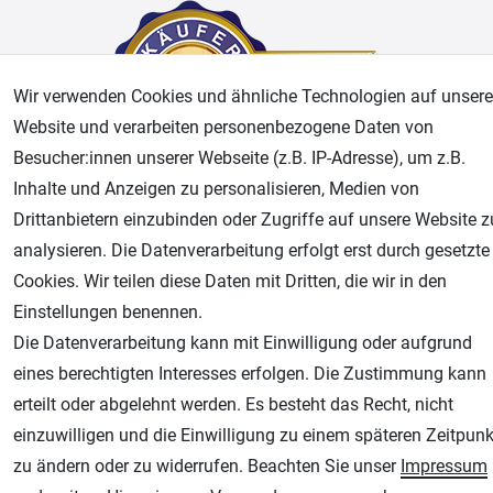
Wir verwenden Cookies und ähnliche Technologien auf unsere
Website und verarbeiten personenbezogene Daten von
Besucher:innen unserer Webseite (z.B. IP-Adresse), um z.B.
Inhalte und Anzeigen zu personalisieren, Medien von
AGB
Widerrufsrecht
Datenschutz
Impressum
Drittanbietern einzubinden oder Zugriffe auf unsere Website z
analysieren. Die Datenverarbeitung erfolgt erst durch gesetzte
Unsere weiteren Shops:
Cookies. Wir teilen diese Daten mit Dritten, die wir in den
Einstellungen benennen.
Airbrush-City
Die Datenverarbeitung kann mit Einwilligung oder aufgrund
Fachhandel für: Airbrushpistolen, Kompressoren, Airbrushfarben
eines berechtigten Interesses erfolgen. Die Zustimmung kann
Modellbau-City
erteilt oder abgelehnt werden. Es besteht das Recht, nicht
Modellbau Shop
einzuwilligen und die Einwilligung zu einem späteren Zeitpunk
Plotter-City
zu ändern oder zu widerrufen. Beachten Sie unser
Impressum
Schneideplotter, Transferpressen, Siebdruck und Plotterfolien