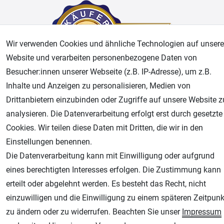
Wir verwenden Cookies und ähnliche Technologien auf unsere
Website und verarbeiten personenbezogene Daten von
Besucher:innen unserer Webseite (z.B. IP-Adresse), um z.B.
Inhalte und Anzeigen zu personalisieren, Medien von
AGB
Widerrufsrecht
Datenschutz
Impressum
Drittanbietern einzubinden oder Zugriffe auf unsere Website z
analysieren. Die Datenverarbeitung erfolgt erst durch gesetzte
Unsere weiteren Shops:
Cookies. Wir teilen diese Daten mit Dritten, die wir in den
Einstellungen benennen.
Airbrush-City
Die Datenverarbeitung kann mit Einwilligung oder aufgrund
Fachhandel für: Airbrushpistolen, Kompressoren, Airbrushfarben
eines berechtigten Interesses erfolgen. Die Zustimmung kann
Modellbau-City
erteilt oder abgelehnt werden. Es besteht das Recht, nicht
Modellbau Shop
einzuwilligen und die Einwilligung zu einem späteren Zeitpunk
Plotter-City
zu ändern oder zu widerrufen. Beachten Sie unser
Impressum
Schneideplotter, Transferpressen, Siebdruck und Plotterfolien