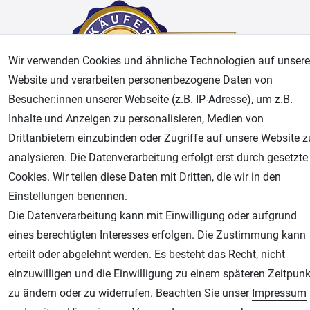
Wir verwenden Cookies und ähnliche Technologien auf unsere
Website und verarbeiten personenbezogene Daten von
Besucher:innen unserer Webseite (z.B. IP-Adresse), um z.B.
Inhalte und Anzeigen zu personalisieren, Medien von
AGB
Widerrufsrecht
Datenschutz
Impressum
Drittanbietern einzubinden oder Zugriffe auf unsere Website z
analysieren. Die Datenverarbeitung erfolgt erst durch gesetzte
Unsere weiteren Shops:
Cookies. Wir teilen diese Daten mit Dritten, die wir in den
Einstellungen benennen.
Airbrush-City
Die Datenverarbeitung kann mit Einwilligung oder aufgrund
Fachhandel für: Airbrushpistolen, Kompressoren, Airbrushfarben
eines berechtigten Interesses erfolgen. Die Zustimmung kann
Modellbau-City
erteilt oder abgelehnt werden. Es besteht das Recht, nicht
Modellbau Shop
einzuwilligen und die Einwilligung zu einem späteren Zeitpunk
Plotter-City
zu ändern oder zu widerrufen. Beachten Sie unser
Impressum
Schneideplotter, Transferpressen, Siebdruck und Plotterfolien