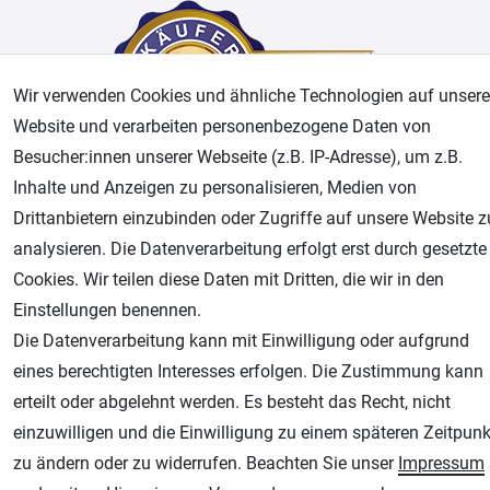
Wir verwenden Cookies und ähnliche Technologien auf unsere
Website und verarbeiten personenbezogene Daten von
Besucher:innen unserer Webseite (z.B. IP-Adresse), um z.B.
Inhalte und Anzeigen zu personalisieren, Medien von
AGB
Widerrufsrecht
Datenschutz
Impressum
Drittanbietern einzubinden oder Zugriffe auf unsere Website z
analysieren. Die Datenverarbeitung erfolgt erst durch gesetzte
Unsere weiteren Shops:
Cookies. Wir teilen diese Daten mit Dritten, die wir in den
Einstellungen benennen.
Airbrush-City
Die Datenverarbeitung kann mit Einwilligung oder aufgrund
Fachhandel für: Airbrushpistolen, Kompressoren, Airbrushfarben
eines berechtigten Interesses erfolgen. Die Zustimmung kann
Modellbau-City
erteilt oder abgelehnt werden. Es besteht das Recht, nicht
Modellbau Shop
einzuwilligen und die Einwilligung zu einem späteren Zeitpunk
Plotter-City
zu ändern oder zu widerrufen. Beachten Sie unser
Impressum
Schneideplotter, Transferpressen, Siebdruck und Plotterfolien