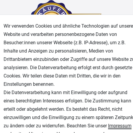
Wir verwenden Cookies und ähnliche Technologien auf unsere
Website und verarbeiten personenbezogene Daten von
Besucher:innen unserer Webseite (z.B. IP-Adresse), um z.B.
Inhalte und Anzeigen zu personalisieren, Medien von
AGB
Widerrufsrecht
Datenschutz
Impressum
Drittanbietern einzubinden oder Zugriffe auf unsere Website z
analysieren. Die Datenverarbeitung erfolgt erst durch gesetzte
Unsere weiteren Shops:
Cookies. Wir teilen diese Daten mit Dritten, die wir in den
Einstellungen benennen.
Airbrush-City
Die Datenverarbeitung kann mit Einwilligung oder aufgrund
Fachhandel für: Airbrushpistolen, Kompressoren, Airbrushfarben
eines berechtigten Interesses erfolgen. Die Zustimmung kann
Modellbau-City
erteilt oder abgelehnt werden. Es besteht das Recht, nicht
Modellbau Shop
einzuwilligen und die Einwilligung zu einem späteren Zeitpunk
Plotter-City
zu ändern oder zu widerrufen. Beachten Sie unser
Impressum
Schneideplotter, Transferpressen, Siebdruck und Plotterfolien