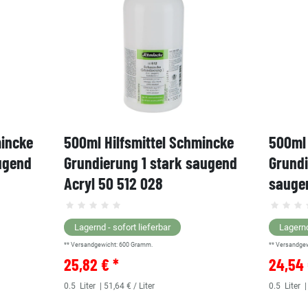
mincke
500ml Hilfsmittel Schmincke
500ml 
ugend
Grundierung 1 stark saugend
Grund
Acryl 50 512 028
saugen
Lagernd - sofort lieferbar
Lagernd
** Versandgewicht:
600
Gramm.
** Versandge
25,82 € *
24,54 
0.5
Liter
| 51,64 € / Liter
0.5
Liter
|