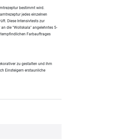
amtrezeptur bestimmt wird.
amtrezeptur jedes einzelnen
ft. Diese Intensivtests zur
r an die "Wollskala" angelehntes 5-
htempfindlichen Farbauftrages
korativer zu gestalten und ihm
uch Einsteigern erstaunliche