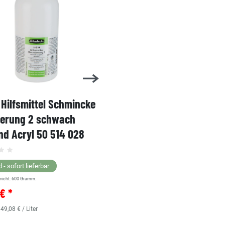
Hilfsmittel Schmincke
Acryl AKADEMIE Kasten
ierung 2 schwach
Karton-Set Schmincke 
d Acryl 50 514 028
60ml 76 011 097
Grundsortiment
 - sofort lieferbar
wicht:
600
Gramm.
Lagernd - sofort lieferbar
€ *
** Versandgewicht:
850
Gramm.
36,38 € *
 49,08 € / Liter
0.48
Liter
| 75,79 € / Liter