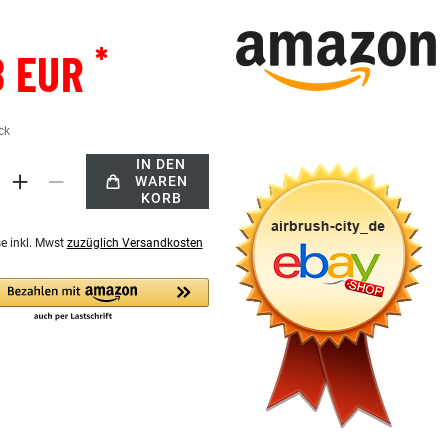
*
8 EUR
ck
IN DEN
WAREN
KORB
se inkl. Mwst
zuzüglich Versandkosten