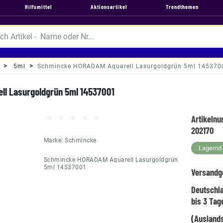
Hilfsmittel
Aktionsartikel
Trendthemen
5ml
Schmincke HORADAM Aquarell Lasurgoldgrün 5ml 145370
l Lasurgoldgrün 5ml 14537001
Artikeln
202170
Marke:
Schmincke
Lagernd -
Schmincke HORADAM Aquarell Lasurgoldgrün
5ml 14537001
Versandg
Deutschl
bis 3 Tag
(Auslands