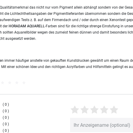
ves Qualitätsmerkmal das nicht nur vom Pigment allein abhängt sondern von der Ges
ht die Lichtechtheitsangaben der Pigmentlieferanten übernommen sondern die Ges
 aufwendigen Tests z. B. auf dem Firmendach und / oder durch einen Xenontest geprü
it der
HORADAM
AQUARELL
-Farben sind für die richtige strenge Einstufung in unse
 sollten Aquarellbilder wegen des zumeist feinen dünnen und damit besonders lic
cht ausgesetzt werden.
rden immer häufiger anstelle von gekauften Kunstdrucken gewählt um einen Raum de
. Mit einer schönen Idee und den richtigen Acrylfarben und Hilfsmitteln gelingt es a
0
0
0
0
0