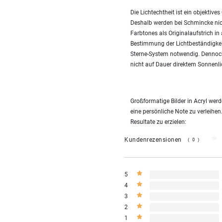
Die Lichtechtheit ist ein objekti
Deshalb werden bei Schmincke nic
Farbtones als Originalaufstrich in
Bestimmung der Lichtbeständigke
Sterne-System notwendig. Dennoch
nicht auf Dauer direktem Sonnenli
Großformatige Bilder in Acryl we
eine persönliche Note zu verleihen
Resultate zu erzielen:
Kundenrezensionen
(0)
5
4
3
2
1