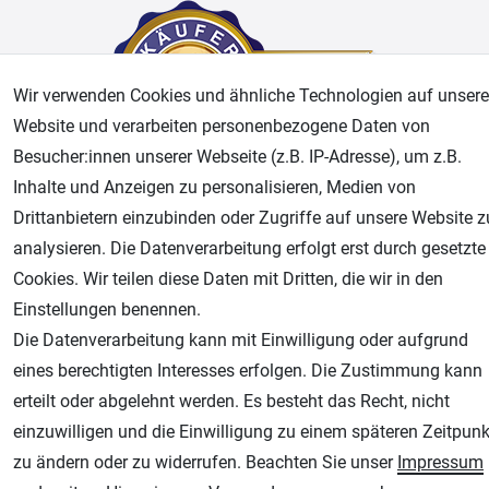
Wir verwenden Cookies und ähnliche Technologien auf unsere
Website und verarbeiten personenbezogene Daten von
Besucher:innen unserer Webseite (z.B. IP-Adresse), um z.B.
Inhalte und Anzeigen zu personalisieren, Medien von
AGB
Widerrufsrecht
Datenschutz
Impressum
Drittanbietern einzubinden oder Zugriffe auf unsere Website z
analysieren. Die Datenverarbeitung erfolgt erst durch gesetzte
Unsere weiteren Shops:
Cookies. Wir teilen diese Daten mit Dritten, die wir in den
Einstellungen benennen.
Airbrush-City
Die Datenverarbeitung kann mit Einwilligung oder aufgrund
Fachhandel für: Airbrushpistolen, Kompressoren, Airbrushfarben
eines berechtigten Interesses erfolgen. Die Zustimmung kann
Modellbau-City
erteilt oder abgelehnt werden. Es besteht das Recht, nicht
Modellbau Shop
einzuwilligen und die Einwilligung zu einem späteren Zeitpunk
Plotter-City
zu ändern oder zu widerrufen. Beachten Sie unser
Impressum
Schneideplotter, Transferpressen, Siebdruck und Plotterfolien