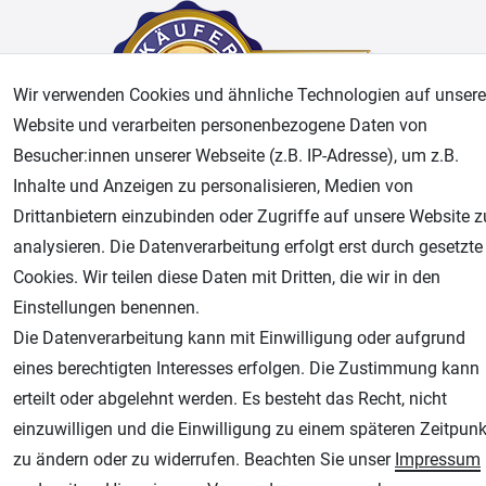
Wir verwenden Cookies und ähnliche Technologien auf unsere
Website und verarbeiten personenbezogene Daten von
Besucher:innen unserer Webseite (z.B. IP-Adresse), um z.B.
Inhalte und Anzeigen zu personalisieren, Medien von
AGB
Widerrufsrecht
Datenschutz
Impressum
Drittanbietern einzubinden oder Zugriffe auf unsere Website z
analysieren. Die Datenverarbeitung erfolgt erst durch gesetzte
Unsere weiteren Shops:
Cookies. Wir teilen diese Daten mit Dritten, die wir in den
Einstellungen benennen.
Airbrush-City
Die Datenverarbeitung kann mit Einwilligung oder aufgrund
Fachhandel für: Airbrushpistolen, Kompressoren, Airbrushfarben
eines berechtigten Interesses erfolgen. Die Zustimmung kann
Modellbau-City
erteilt oder abgelehnt werden. Es besteht das Recht, nicht
Modellbau Shop
einzuwilligen und die Einwilligung zu einem späteren Zeitpunk
Plotter-City
zu ändern oder zu widerrufen. Beachten Sie unser
Impressum
Schneideplotter, Transferpressen, Siebdruck und Plotterfolien