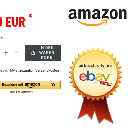
*
9 EUR
ck
IN DEN
WAREN
KORB
se inkl. Mwst
zuzüglich Versandkosten