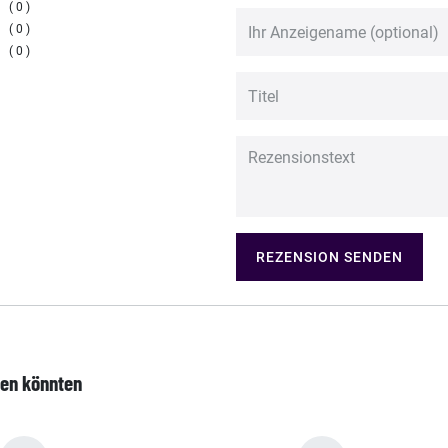
0
0
0
REZENSION SENDEN
len könnten