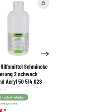
Hilfsmittel Schmincke
Acryl AKADEMIE Kasten
ierung 2 schwach
Karton-Set Schmincke 
d Acryl 50 514 028
60ml 76 011 097
Grundsortiment
 - sofort lieferbar
wicht:
600
Gramm.
Lagernd - sofort lieferbar
€ *
** Versandgewicht:
850
Gramm.