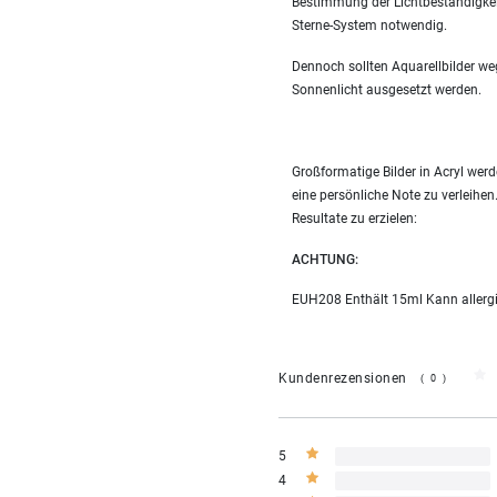
Bestimmung der Lichtbeständigke
Sterne-System notwendig.
Dennoch sollten Aquarellbilder w
Sonnenlicht ausgesetzt werden.
Großformatige Bilder in Acryl we
eine persönliche Note zu verleihen
Resultate zu erzielen:
ACHTUNG:
EUH208 Enthält 15ml Kann allergi
Kundenrezensionen
(0)
5
4