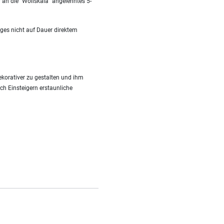
r an die "Wollskala" angelehntes 5-
ges nicht auf Dauer direktem
korativer zu gestalten und ihm
uch Einsteigern erstaunliche