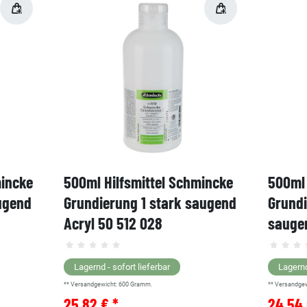
mincke
500ml Hilfsmittel Schmincke
500ml 
ugend
Grundierung 1 stark saugend
Grund
Acryl 50 512 028
saugen
Lagernd - sofort lieferbar
Lagernd
** Versandgewicht:
600
Gramm.
** Versandge
25,82 € *
24,54 