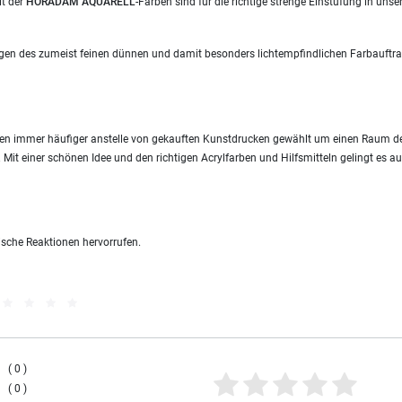
it der
HORADAM AQUARELL
-Farben sind für die richtige strenge Einstufung in unse
egen des zumeist feinen dünnen und damit besonders lichtempfindlichen Farbauftra
rden immer häufiger anstelle von gekauften Kunstdrucken gewählt um einen Raum de
. Mit einer schönen Idee und den richtigen Acrylfarben und Hilfsmitteln gelingt es a
sche Reaktionen hervorrufen.
0
0