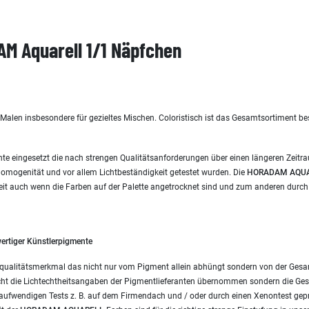
M Aquarell 1/1 Näpfchen
s Malen insbesondere für gezieltes Mischen. Coloristisch ist das Gesamtsortimen
te eingesetzt die nach strengen Qualitätsanforderungen über einen längeren Zeitra
-Homogenität und vor allem Lichtbeständigkeit getestet wurden. Die
HORADAM AQU
eit auch wenn die Farben auf der Palette angetrocknet sind und zum anderen durch
ertiger Künstlerpigmente
ves qualitätsmerkmal das nicht nur vom Pigment allein abhüngt sondern von der Ges
ht die Lichtechtheitsangaben der Pigmentlieferanten übernommen sondern die Ges
 aufwendigen Tests z. B. auf dem Firmendach und / oder durch einen Xenontest geprü