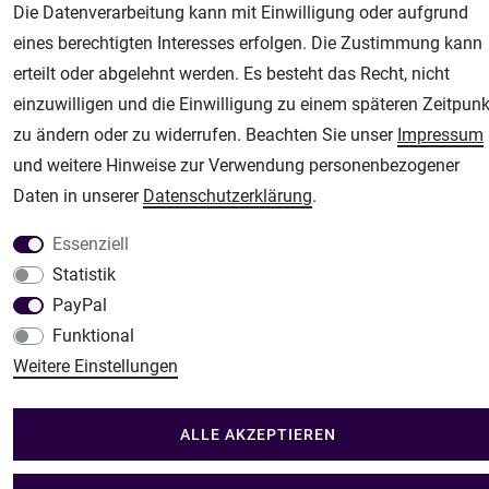
Fachhandel für: Airbrushpistolen, Kompressoren, Airbrushfarben
Die Datenverarbeitung kann mit Einwilligung oder aufgrund
eines berechtigten Interesses erfolgen. Die Zustimmung kann
Modellbau-City
erteilt oder abgelehnt werden. Es besteht das Recht, nicht
Modellbau Shop
einzuwilligen und die Einwilligung zu einem späteren Zeitpunk
Plotter-City
zu ändern oder zu widerrufen. Beachten Sie unser
Impressum
Schneideplotter, Transferpressen, Siebdruck und Plotterfolien
und weitere Hinweise zur Verwendung personenbezogener
Im Shop Kaufen
Daten in unserer
Daten­schutz­erklärung
.
Küchen Zubehör - Haus/Garten - Tierbedarf
Essenziell
Statistik
PayPal
Funktional
Weitere Einstellungen
ALLE AKZEPTIEREN