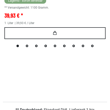
Lagernd - sofort lieferbar
** Versandgewicht:
1100
Gramm.
39,93 € *
1
Liter
| 39,93 € / Liter
** Deutschland:
Standard DHL Lieferzeit 1 bis