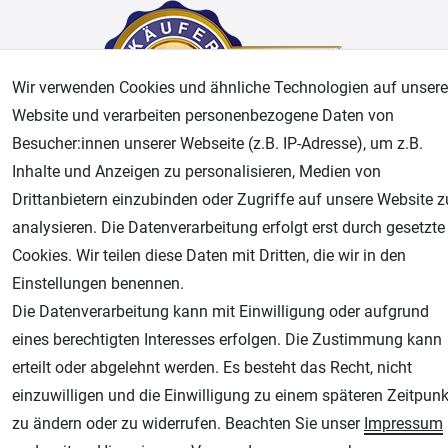
Wir verwenden Cookies und ähnliche Technologien auf unsere
Website und verarbeiten personenbezogene Daten von
Besucher:innen unserer Webseite (z.B. IP-Adresse), um z.B.
Inhalte und Anzeigen zu personalisieren, Medien von
AGB
Widerrufsrecht
Datenschutz
Impressum
Drittanbietern einzubinden oder Zugriffe auf unsere Website z
analysieren. Die Datenverarbeitung erfolgt erst durch gesetzte
Unsere weiteren Shops:
Cookies. Wir teilen diese Daten mit Dritten, die wir in den
Einstellungen benennen.
Airbrush-City
Die Datenverarbeitung kann mit Einwilligung oder aufgrund
Fachhandel für: Airbrushpistolen, Kompressoren, Airbrushfarben
eines berechtigten Interesses erfolgen. Die Zustimmung kann
Modellbau-City
erteilt oder abgelehnt werden. Es besteht das Recht, nicht
Modellbau Shop
einzuwilligen und die Einwilligung zu einem späteren Zeitpunk
Plotter-City
zu ändern oder zu widerrufen. Beachten Sie unser
Impressum
Schneideplotter, Transferpressen, Siebdruck und Plotterfolien